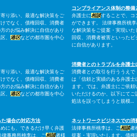
コンプライアンス体制の整備
に寄り添い、最適な解決策をご
弁護士に
相談
することで、コ
だけでなく、債権回収、消費者
ができます。 法律事務所桃
の方のお悩み解決に自信があり
な解決策をご提案・実現いた
黒区、
港区
などの都市圏を中心
回収、消費者被害といったビ
に自信があります。
消費者とのトラブルを弁護士
に寄り添い、最適な解決策をご
消費者との取引を行ううえで
だけでなく、債権回収、消費者
は「信頼と実績のある弁護士
の方のお悩み解決に自信があり
ます。では、弁護士にご依頼
黒区、
港区
などの都市圏を中心
いただけるのか、以下にてご
処法を誤ってしまうと規模...
った場合の対応方法
ネットワークビジネスでの消
ためにも、できるだけ早く弁護
法律事務所桃李は、ご
相談
者
法律事務所桃李は、ご
相談
者様
提案・実現いたします。債権