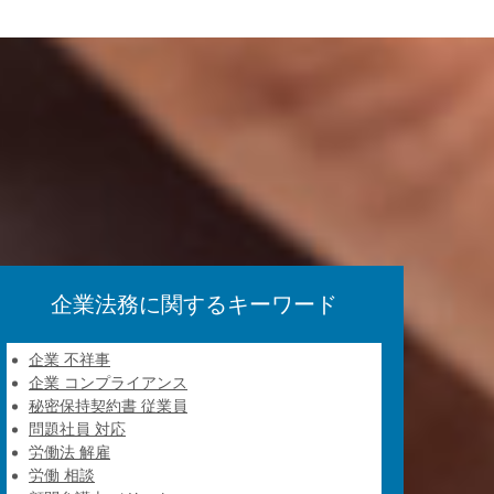
企業法務に関するキーワード
企業 不祥事
企業 コンプライアンス
秘密保持契約書 従業員
問題社員 対応
労働法 解雇
労働 相談