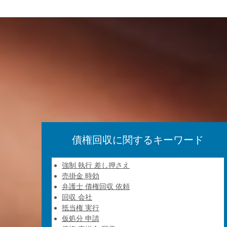
債権回収に関するキーワード
強制 執行 差し押さえ
売掛金 時効
弁護士 債権回収 依頼
回収 会社
抵当権 実行
仮処分 申請