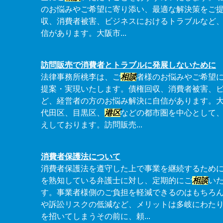
のお悩みやご希望に寄り添い、最適な解決策をご
収、消費者被害、ビジネスにおけるトラブルなど
信があります。大阪市...
訪問販売で消費者とトラブルに発展しないために
法律事務所桃李は、ご
相談
者様のお悩みやご希望
提案・実現いたします。債権回収、消費者被害、
ど、経営者の方のお悩み解決に自信があります。
代田区、目黒区、
港区
などの都市圏を中心として
えしております。訪問販売...
消費者保護法について
消費者保護法を遵守した上で事業を継続するため
を熟知している弁護士に対し、定期的にご
相談
い
す。事業者様側のご負担を軽減できるのはもちろ
や訴訟リスクの低減など、メリットは多岐にわた
を招いてしまうその前に、頼...