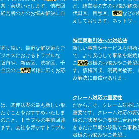
提案・実現いたします。債権回
ど、経営者の方のお悩み解決
、経営者の方のお悩み解決に自
代田区、目黒区、
港区
などの
えしております。ネットワ...
特定商取引法への対処法
に寄り添い、最適な解決策をご
新しい事業やサービスを開始
ビジネスにおけるトラブルな
で、より安心して事業を継続
大阪市や、新宿区、渋谷区、千
ご
相談
者様のお悩みやご希望
、全国のご
相談
者様に広くお応
す。債権回収、消費者被害、
み解決に自信がありま...
クレーム対応の重要性
には、関連法案の最も新しい形
だからこそ、クレーム対応に
ただくことをおすすめいたしま
重要です。クレーム対応の要
んのこと、トラブルの事前回避
様のご状況やご要望に合わせ
ります。会社を脅かすトラブル
きるだけ早期の段階で当事務
者様のお悩みやご希望...