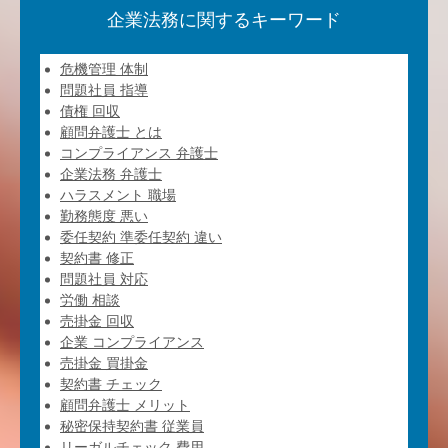
企業法務に関するキーワード
危機管理 体制
問題社員 指導
債権 回収
顧問弁護士 とは
コンプライアンス 弁護士
企業法務 弁護士
ハラスメント 職場
勤務態度 悪い
委任契約 準委任契約 違い
契約書 修正
問題社員 対応
労働 相談
売掛金 回収
企業 コンプライアンス
売掛金 買掛金
契約書 チェック
顧問弁護士 メリット
秘密保持契約書 従業員
リーガルチェック 費用