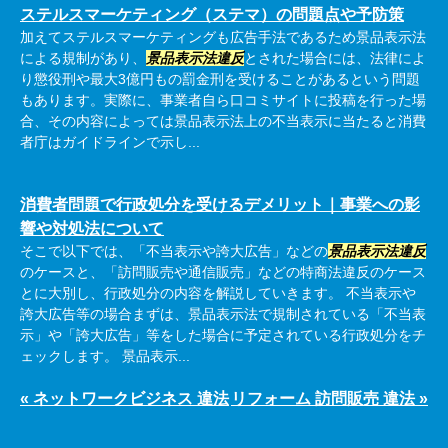
ステルスマーケティング（ステマ）の問題点や予防策
加えてステルスマーケティングも広告手法であるため景品表示法
による規制があり、
景品表示法違反
とされた場合には、法律によ
り懲役刑や最大3億円もの罰金刑を受けることがあるという問題
もあります。実際に、事業者自ら口コミサイトに投稿を行った場
合、その内容によっては景品表示法上の不当表示に当たると消費
者庁はガイドラインで示し...
消費者問題で行政処分を受けるデメリット｜事業への影
響や対処法について
そこで以下では、「不当表示や誇大広告」などの
景品表示法違反
のケースと、「訪問販売や通信販売」などの特商法違反のケース
とに大別し、行政処分の内容を解説していきます。 不当表示や
誇大広告等の場合まずは、景品表示法で規制されている「不当表
示」や「誇大広告」等をした場合に予定されている行政処分をチ
ェックします。 景品表示...
« ネットワークビジネス 違法
リフォーム 訪問販売 違法 »