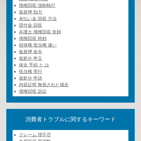
債権回収 強制執行
仮差押 効力
未払い金 回収 方法
貸付金 回収
弁護士 債権回収 依頼
債権回収 時効
担保権 抵当権 違い
仮差押 命令
仮処分 申立
保全 手続 と は
抵当権 実行
仮処分 申請
内容証明 無視された場合
債権回収 訴訟
消費者トラブルに関するキーワード
クレーム 理不尽