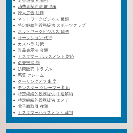
名誉毀損 慰謝料
消費者契約法 取消権
誇大広告 法律
ネットワークビジネス 種類
特定継続的役務提供 スポーツクラブ
ネットワークビジネス 勧誘
オークション 代行
カスハラ 対策
景品表示法 金額
カスタマー ハラスメント 対応
名誉毀損 罪
訪問販売 トラブル
悪質 クレーム
クーリングオフ 制度
モンスター クレーマー 対応
特定継続的役務提供 中途解約
特定継続的役務提供 エステ
電子商取引 種類
カスタマーハラスメント 裁判