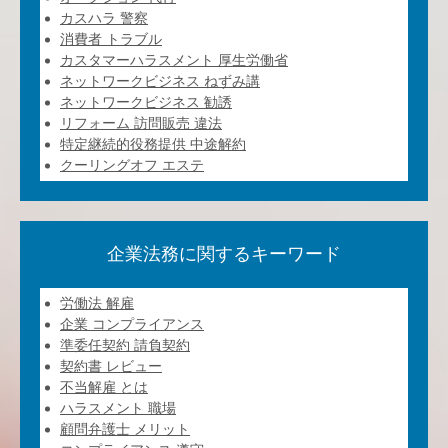
カスハラ 警察
消費者 トラブル
カスタマーハラスメント 厚生労働省
ネットワークビジネス ねずみ講
ネットワークビジネス 勧誘
リフォーム 訪問販売 違法
特定継続的役務提供 中途解約
クーリングオフ エステ
企業法務に関するキーワード
労働法 解雇
企業 コンプライアンス
準委任契約 請負契約
契約書 レビュー
不当解雇 とは
ハラスメント 職場
顧問弁護士 メリット