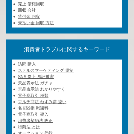
売上 債権回収
回収 会社
貸付金 回収
未払い金 回収 方法
消費者トラブルに関するキーワード
訪問 購入
ステルスマーケティング 規制
SNS 炎上 風評被害
景品表示法 ガチャ
景品表示法 わかりやすく
電子商取引 種類
マルチ商法 ねずみ講 違い
名誉毀損 慰謝料
電子商取引 導入
消費者契約法 改正
特商法 とは
オークション 代行