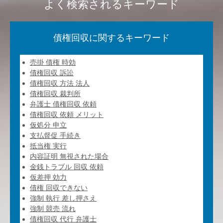
よく検索されるキーワード
債権回収に関するキーワード
売掛 債権 時効
債権回収 訴訟
債権回収 方法 法人
債権回収 裁判所
弁護士 債権回収 依頼
債権回収 依頼 メリット
仮処分 申立
支払督促 手続き
抵当権 実行
内容証明 無視された場合
金銭トラブル 回収 依頼
仮差押 効力
債権 回収できない
強制 執行 差し押さえ
強制 競売 流れ
債権回収 代行 弁護士