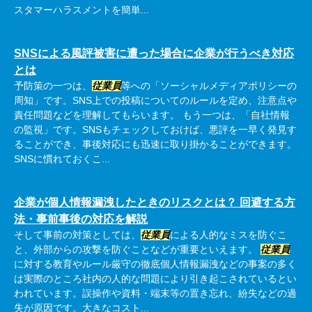
スタマーハラスメントを簡単...
SNSによる風評被害に遭った場合に企業が行うべき対応
とは
予防策の一つは、
従業員
等への「ソーシャルメディアポリシーの
周知」です。SNS上での投稿についてのルールを定め、注意点や
責任問題などを理解してもらいます。 もう一つは、「自社情報
の監視」です。SNSもチェックしておけば、悪評を一早く発見す
ることができ、事後対応にも迅速に取り掛かることができます。
SNSに慣れておくこ...
企業が個人情報漏洩したときのリスクとは？ 回避する方
法・事前事後の対応を解説
そして事前の対策としては、
従業員
による人的なミスを防ぐこ
と、外部からの攻撃を防ぐことなどが重要といえます。
従業員
に対する教育やルール厳守の徹底個人情報漏洩などの事案の多く
は実際のところ社内の人的な問題により引き起こされているとい
われています。誤操作や資料・端末等の置き忘れ、紛失などの過
失が原因です。大きなコスト...