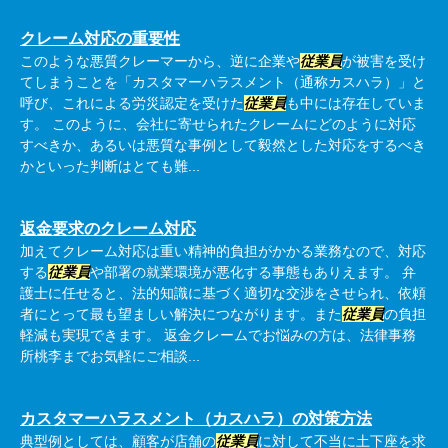
クレーム対応の重要性
このような悪質クレーマーから、逆に企業や
従業員
が被害を受け
てしまうことを「カスタマーハラスメント（通称カスハラ）」と
呼び、これによる労災認定を受けた
従業員
も中には存在していま
す。 このように、会社に寄せられたクレームにどのように対応
すべきか、あるいは悪質な事例として毅然とした対応をするべき
かといった判断はとても難...
返金要求のクレーム対応
加えてクレーム対応は重い精神的負担がかかる業務なので、対応
する
従業員
や部署の就業環境が悪化する事態もありえます。 弁
護士に任せると、法的知識に基づく適切な交渉をさせられ、依頼
者にとって最も望ましい解決につながります。また
従業員
の負担
軽減も実現できます。 返金クレームでお悩みの方は、法律事務
所桃李までお気軽にご相談...
カスタマーハラスメント（カスハラ）の対策方法
典型例としては、顧客が店舗の
従業員
に対して不当に土下座を求