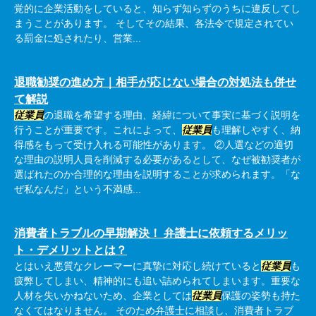
覚的に企業活動をしていると、知らず知らずのうちに違反してし
まうことがあります。 そしてその結果、各法令で規定されてい
る罰金に処されたり、営業...
退職勧奨の進め方｜相手が応じない場合の対処法も併せ
て解説
従業員
の退職を希望する理由、経緯について事実に基づく説明を
行うことが重要です。これによって、
従業員
も理解しやすく、納
得感をもって受け入れる可能性があります。 ②人選などの適切
な理由の説明人員を削減する必要があるとして、なぜ被勧奨者が
選ばれたのか合理的な理由を説明することが求められます。「な
ぜ私なんだ」という不満感...
消費者トラブルの早期解決！ 弁護士に依頼するメリッ
ト・デメリットとは？
とはいえ悪質なクレーマーに真摯に対応し続けていると
従業員
も
疲弊してしまい、精神的にも追い詰められてしまいます。重要な
人材を失いかねないため、企業としては
従業員
保護の姿勢も持た
なくてはなりません。 そのため弁護士に相談し、消費者トラブ