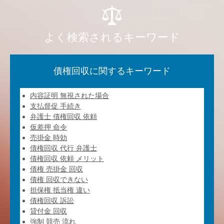
よく検索されるキーワード
債権回収に関するキーワード
内容証明 無視された場合
支払督促 手続き
弁護士 債権回収 依頼
仮差押 命令
売掛金 時効
債権回収 代行 弁護士
債権回収 依頼 メリット
債権 売掛金 回収
債権 回収できない
担保権 抵当権 違い
債権回収 訴訟
貸付金 回収
強制 競売 流れ