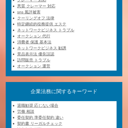
クレーマー 対応
悪質 クレーマー 対応
sns 風評被害
クーリングオフ 法律
特定継続的役務提供 エステ
ネットワークビジネス トラブル
オークション 代行
消費者 保護 基本法
ネットワークビジネス 勧誘
景品表示法 優良誤認
訪問販売 トラブル
オークション 運営
企業法務に関するキーワード
退職勧奨 応じない場合
労働 相談
委任契約 準委任契約 違い
契約書 リーガルチェック