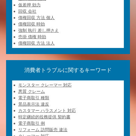
仮差押 効力
回収 会社
債権回収 方法 個人
債権回収 時効
強制 執行 差し押さえ
売掛 債権 時効
債権回収 方法 法人
消費者トラブルに関するキーワード
モンスター クレーマー 対応
悪質 クレーム
電子商取引 種類
景品表示法 違反
カスタマー ハラスメント 対応
特定継続的役務提供 契約書
電子商取引 例
リフォーム 訪問販売 違法