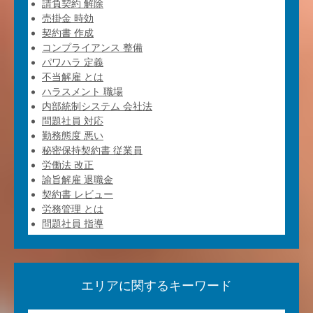
請負契約 解除
売掛金 時効
契約書 作成
コンプライアンス 整備
パワハラ 定義
不当解雇 とは
ハラスメント 職場
内部統制システム 会社法
問題社員 対応
勤務態度 悪い
秘密保持契約書 従業員
労働法 改正
諭旨解雇 退職金
契約書 レビュー
労務管理 とは
問題社員 指導
エリアに関するキーワード