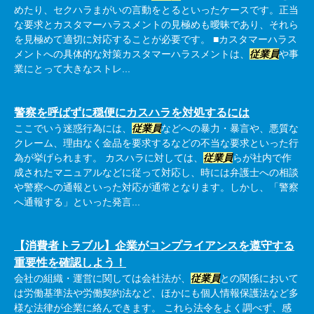
めたり、セクハラまがいの言動をとるといったケースです。正当
な要求とカスタマーハラスメントの見極めも曖昧であり、それら
を見極めて適切に対応することが必要です。 ■カスタマーハラス
メントへの具体的な対策カスタマーハラスメントは、
従業員
や事
業にとって大きなストレ...
警察を呼ばずに穏便にカスハラを対処するには
ここでいう迷惑行為には、
従業員
などへの暴力・暴言や、悪質な
クレーム、理由なく金品を要求するなどの不当な要求といった行
為が挙げられます。 カスハラに対しては、
従業員
らが社内で作
成されたマニュアルなどに従って対応し、時には弁護士への相談
や警察への通報といった対応が通常となります。しかし、「警察
へ通報する」といった発言...
【消費者トラブル】企業がコンプライアンスを遵守する
重要性を確認しよう！
会社の組織・運営に関しては会社法が、
従業員
との関係において
は労働基準法や労働契約法など、ほかにも個人情報保護法など多
様な法律が企業に絡んできます。 これら法令をよく調べず、感