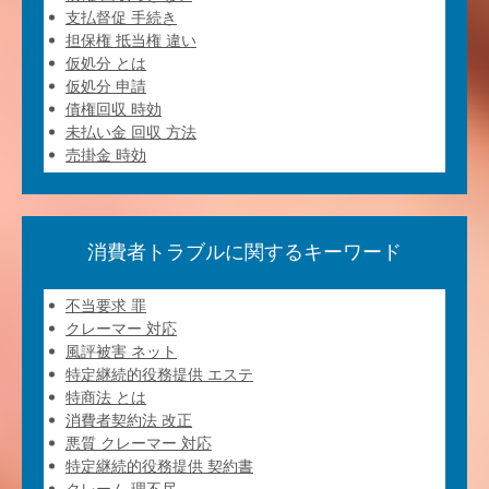
支払督促 手続き
担保権 抵当権 違い
仮処分 とは
仮処分 申請
債権回収 時効
未払い金 回収 方法
売掛金 時効
消費者トラブルに関するキーワード
不当要求 罪
クレーマー 対応
風評被害 ネット
特定継続的役務提供 エステ
特商法 とは
消費者契約法 改正
悪質 クレーマー 対応
特定継続的役務提供 契約書
クレーム 理不尽