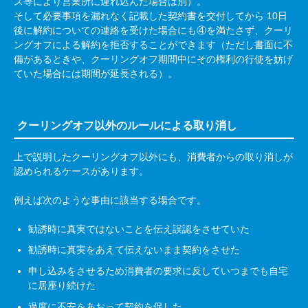
ス等により営業所に連れ込んだ場合は別）。
そして必要事項を漏れなく記載した契約書を交付してから
10
日
後に解約についての連絡を受けた場合にも④を満たさず、クーリ
ングオフによる解約を拒否することができます（ただし書面に不
備があるときや、クーリングオフ期間中にその権利の行使を妨げ
ていた場合には期間が延長される）。
クーリングオフ以外のルールによる取り消し
上で説明したクーリングオフ以外にも、消費者からの取り消しが
認められるケースがあります。
例えば次のような事由に該当する場合です。
勧誘時に真実ではないことを伝え誤認をさせていた
勧誘時に真実をあえて伝えないまま契約をさせた
申し込みをさせるため消費者の要求に反していつまでも自宅
に居座り続けた
過度に不安をあおって契約を促した