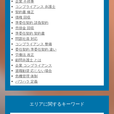
企業 不祥事
コンプライアンス 弁護士
契約書 修正
債権 回収
準委任契約 請負契約
売掛金 回収
準委任契約 契約書
問題社員 対応
コンプライアンス 整備
委任契約 準委任契約 違い
労働法 改正
顧問弁護士 とは
企業 コンプライアンス
退職勧奨 応じない場合
危機管理 体制
パワハラ 定義
エリアに関するキーワード