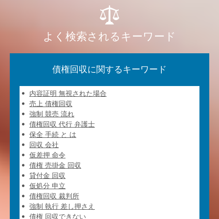
よく検索されるキーワード
債権回収に関するキーワード
内容証明 無視された場合
売上 債権回収
強制 競売 流れ
債権回収 代行 弁護士
保全 手続 と は
回収 会社
仮差押 命令
債権 売掛金 回収
貸付金 回収
仮処分 申立
債権回収 裁判所
強制 執行 差し押さえ
債権 回収できない