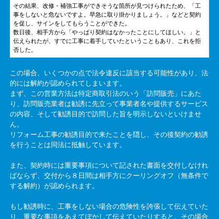
その結果、改修・補強工事ができそうな箇所が見つけられたため、「工
事をしないと危ないですよ。早急に取り掛かりましょう。」などと契約
を促し、サインをしてもらうことができた。
数日後、相手方から「やっぱり契約はなかったことにしてほしい。」と
伝えられたが、すでに工事に着手していたということもあり、これを拒
否した。
この場合、いくつかの点で法令違反に該当する可能性があり、法
的には解約が認められてしまいます。
まず、この営業方法は特定商取引法のいう「訪問販売」にあた
り、訪問販売業者は勧誘に先立って事業者名や提供するサービス
の内容、そして勧誘目的で訪問した旨を明示しないといけませ
ん。
リフォーム工事の勧誘目的で来たことを隠し、その後契約の勧誘
を行うことは同法に抵触しています。
また、契約時には重要事項について記された書面を交付しなけれ
ばならず、交付から８日間は相手方にクーリングオフ（無条件で
する解約）が認められます。
もし勧誘時に、工事をしない場合の危険性を誇張して伝えていた
り、重要な事項をあえてぼかして伝えていたりすると、その場合