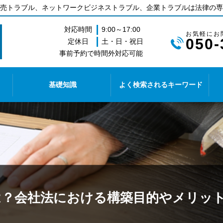
売トラブル、ネットワークビジネストラブル、企業トラブルは法律の専
対応時間
9:00～17:00
050-
定休日
土・日・祝日
事前予約で時間外対応可能
基礎知識
よく検索されるキーワード
？会社法における構築目的やメリットな