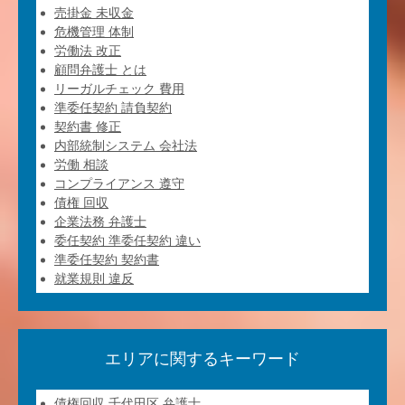
売掛金 未収金
危機管理 体制
労働法 改正
顧問弁護士 とは
リーガルチェック 費用
準委任契約 請負契約
契約書 修正
内部統制システム 会社法
労働 相談
コンプライアンス 遵守
債権 回収
企業法務 弁護士
委任契約 準委任契約 違い
準委任契約 契約書
就業規則 違反
エリアに関するキーワード
債権回収 千代田区 弁護士