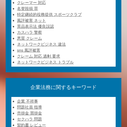
クレーマー 対応
名誉毀損 罪
特定継続的役務提供 スポーツクラブ
風評被害 ネット
景品表示法 優良誤認
カスハラ 警察
悪質 クレーム
ネットワークビジネス 違法
sns 風評被害
クレーム 対応 過剰 要求
ネットワークビジネス トラブル
企業法務に関するキーワード
企業 不祥事
問題社員 指導
売掛金 買掛金
セクハラ 問題
契約書 レビュー