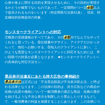
心身や身上に関する目的を実現させるために、その目的が実現す
るかどうか確実でないものであって、一定期間かつ一定
金額
以上
で提供されるものをいいます（特定商取引法第41条）。現在、特
定継続的役務提供の対象...
モンスタークライアントへの対応
⑦概算の見積価格がすべてであり、その
金額
内でなんでもやって
くれると思っている。⑧仕様書やデザイン、アイデアだけかっさ
らって、他社へお願いする。⑨知人のクライアントに多い。 こ
のような悪質なモンスタークライアントに対応するためには、早
い段階での対策が必要となります。 ■モンスタークライアントへ
の具体的な対応方法モン...
景品表示法違反にあたる誇大広告の事例紹介
景品表示法
は正式には「不当景品類及び不当表示防止法」と呼ば
れる法律となります。この法律の目的は、誇大広告などの商品や
役務の品質や価格について一般消費者の適正な商品・役務の選択
を妨げるような不当な表示を制限したり禁止したりするなどし
て、一般消費者の利益を保護することにあります。この法律につ