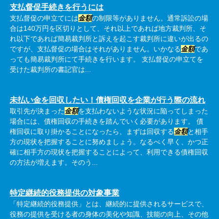
支払督促手続きを行うには
支払督促の申立てには
金額
の制限等がありません。通常訴訟の場
合は140万円を区切りとして、それ以上であれば地方裁判所、そ
れ以下であれば簡易裁判所と訴えを起こす裁判所に違いが出るの
ですが、支払督促の場合はそれがありません。いかなる
金額
であ
っても簡易裁判所にて手続きを行います。 支払督促の申立てを
受けた裁判所の書記官は...
未払い金を回収したい！債権回収を企業が行う際の流れ
取引先が決まった
金額
を支払わないような状況に陥ってしまった
場合には、債権回収の手続きを踏んでいく必要があります。 債
権回収に取り掛かることになったら、まずは回収する
金額
と相手
方の現状を把握することに努めましょう。なるべく早く、かつ正
確に相手方の現状を把握することによって、利用できる債権回収
の方法が増えます。そのう...
特定継続的役務提供の対象事業
「特定継続的役務提供」とは、継続的に提供されるサービスで、
役務の提供を受ける者の身体の美化や知識、技能の向上、その他