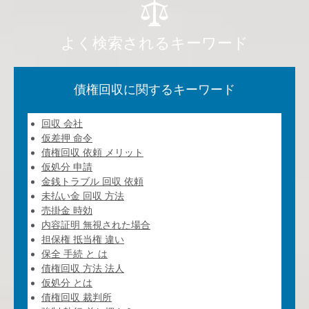
よく検索されるキーワード
債権回収に関するキーワード
回収 会社
仮差押 命令
債権回収 依頼 メリット
仮処分 申請
金銭トラブル 回収 依頼
未払い金 回収 方法
売掛金 時効
内容証明 無視された場合
担保権 抵当権 違い
保全 手続 と は
債権回収 方法 法人
仮処分 とは
債権回収 裁判所