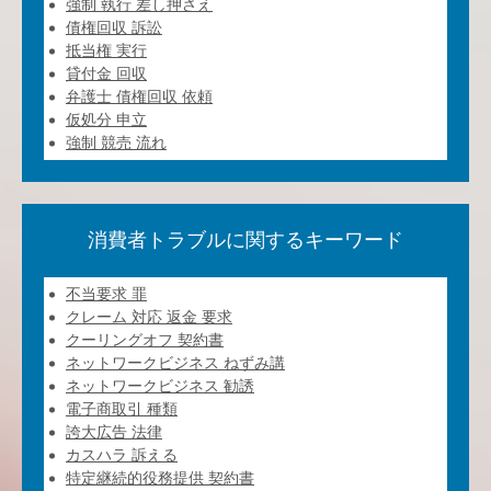
強制 執行 差し押さえ
債権回収 訴訟
抵当権 実行
貸付金 回収
弁護士 債権回収 依頼
仮処分 申立
強制 競売 流れ
消費者トラブルに関するキーワード
不当要求 罪
クレーム 対応 返金 要求
クーリングオフ 契約書
ネットワークビジネス ねずみ講
ネットワークビジネス 勧誘
電子商取引 種類
誇大広告 法律
カスハラ 訴える
特定継続的役務提供 契約書