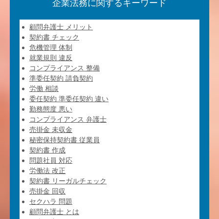
企業法務に関するキーワード
顧問弁護士 メリット
契約書 チェック
危機管理 体制
就業規則 違反
コンプライアンス 整備
準委任契約 請負契約
労働 相談
委任契約 準委任契約 違い
勤務態度 悪い
コンプライアンス 弁護士
売掛金 未収金
秘密保持契約書 従業員
契約書 作成
問題社員 対応
労働法 改正
契約書 リーガルチェック
売掛金 回収
セクハラ 問題
顧問弁護士 とは