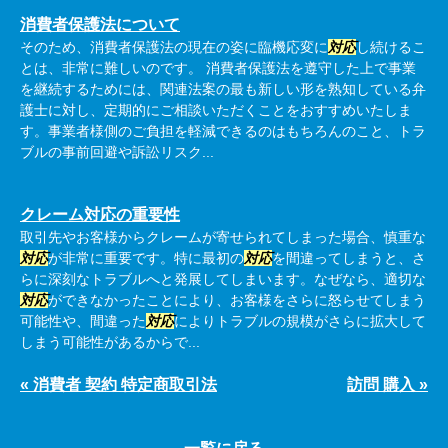
消費者保護法について
そのため、消費者保護法の現在の姿に臨機応変に
対応
し続けるこ
とは、非常に難しいのです。 消費者保護法を遵守した上で事業
を継続するためには、関連法案の最も新しい形を熟知している弁
護士に対し、定期的にご相談いただくことをおすすめいたしま
す。事業者様側のご負担を軽減できるのはもちろんのこと、トラ
ブルの事前回避や訴訟リスク...
クレーム対応の重要性
取引先やお客様からクレームが寄せられてしまった場合、慎重な
対応
が非常に重要です。特に最初の
対応
を間違ってしまうと、さ
らに深刻なトラブルへと発展してしまいます。なぜなら、適切な
対応
ができなかったことにより、お客様をさらに怒らせてしまう
可能性や、間違った
対応
によりトラブルの規模がさらに拡大して
しまう可能性があるからで...
« 消費者 契約 特定商取引法
訪問 購入 »