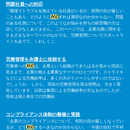
問題社員への対応
「職場でトラブルを抱えている社員がいるが、世間の目が厳しい
こともあり、どのように
対応
すれば適切なのか分からない。問題
のある社員について、このようなお悩みを持ちの経営職の方は、
決して少なくありません。 このページでは、企業法務に関する
さまざまなキーワードのなかでも、労務管理についてスポットラ
イトをあてて、くわしくご...
労務管理を弁護士に依頼する
労働者への
対応
は、企業という組織ができたはるか昔から現在に
至るまで、企業が抱える重要なテーマのひとつです。ストライキ
などによる労働紛争は、多くの方がイメージしやすいのではない
でしょうか。 しかし、現在の労務管理を巡る情勢は、大きく変
化しています。以前は集団による労働紛争が主なものでしたが、
現在は個人単位での労働紛...
コンプライアンス体制の整備と実践
「企業のコンプライアンスについて、市民の目が厳しくなってい
るが、どう
対応
するべきなのか分からない。「今後の自社で不祥