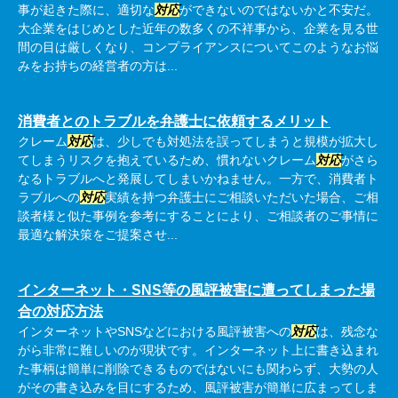
事が起きた際に、適切な
対応
ができないのではないかと不安だ。
大企業をはじめとした近年の数多くの不祥事から、企業を見る世
間の目は厳しくなり、コンプライアンスについてこのようなお悩
みをお持ちの経営者の方は...
消費者とのトラブルを弁護士に依頼するメリット
クレーム
対応
は、少しでも対処法を誤ってしまうと規模が拡大し
てしまうリスクを抱えているため、慣れないクレーム
対応
がさら
なるトラブルへと発展してしまいかねません。一方で、消費者ト
ラブルへの
対応
実績を持つ弁護士にご相談いただいた場合、ご相
談者様と似た事例を参考にすることにより、ご相談者のご事情に
最適な解決策をご提案させ...
インターネット・SNS等の風評被害に遭ってしまった場
合の対応方法
インターネットやSNSなどにおける風評被害への
対応
は、残念な
がら非常に難しいのが現状です。インターネット上に書き込まれ
た事柄は簡単に削除できるものではないにも関わらず、大勢の人
がその書き込みを目にするため、風評被害が簡単に広まってしま