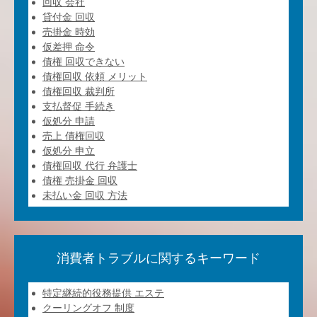
回収 会社
貸付金 回収
売掛金 時効
仮差押 命令
債権 回収できない
債権回収 依頼 メリット
債権回収 裁判所
支払督促 手続き
仮処分 申請
売上 債権回収
仮処分 申立
債権回収 代行 弁護士
債権 売掛金 回収
未払い金 回収 方法
消費者トラブルに関するキーワード
特定継続的役務提供 エステ
クーリングオフ 制度