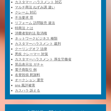
カスタマー ハラスメント 対応
マルチ商法 ねずみ講 違い
クレーム 対応
不当要求 罪
リフォーム 訪問販売 違法
特商法 とは
消費者契約法 取消権
ネットワークビジネス 種類
カスタマーハラスメント 裁判
クーリングオフ 法律
悪疾 クレーマー 対策
カスタマーハラスメント 厚生労働省
景品表示法 ガチャ
電子商取引 例
名誉毀損 慰謝料
オークション 運営
sns 風評被害
カスハラ 訴える