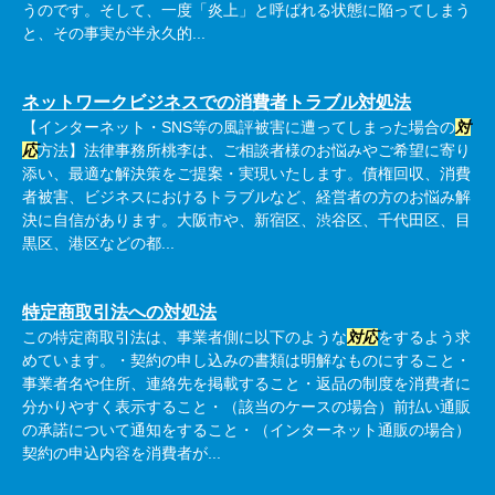
うのです。そして、一度「炎上」と呼ばれる状態に陥ってしまう
と、その事実が半永久的...
ネットワークビジネスでの消費者トラブル対処法
【インターネット・SNS等の風評被害に遭ってしまった場合の
対
応
方法】法律事務所桃李は、ご相談者様のお悩みやご希望に寄り
添い、最適な解決策をご提案・実現いたします。債権回収、消費
者被害、ビジネスにおけるトラブルなど、経営者の方のお悩み解
決に自信があります。大阪市や、新宿区、渋谷区、千代田区、目
黒区、港区などの都...
特定商取引法への対処法
この特定商取引法は、事業者側に以下のような
対応
をするよう求
めています。・契約の申し込みの書類は明解なものにすること・
事業者名や住所、連絡先を掲載すること・返品の制度を消費者に
分かりやすく表示すること・（該当のケースの場合）前払い通販
の承諾について通知をすること・（インターネット通販の場合）
契約の申込内容を消費者が...