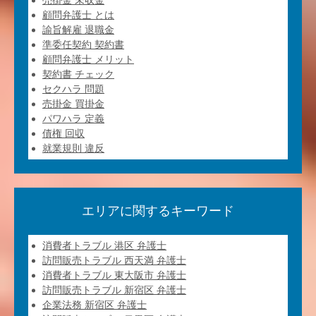
売掛金 未収金
顧問弁護士 とは
諭旨解雇 退職金
準委任契約 契約書
顧問弁護士 メリット
契約書 チェック
セクハラ 問題
売掛金 買掛金
パワハラ 定義
債権 回収
就業規則 違反
エリアに関するキーワード
消費者トラブル 港区 弁護士
訪問販売トラブル 西天満 弁護士
消費者トラブル 東大阪市 弁護士
訪問販売トラブル 新宿区 弁護士
企業法務 新宿区 弁護士