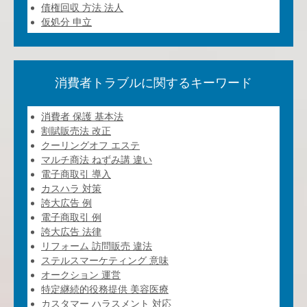
債権回収 方法 法人
仮処分 申立
消費者トラブルに関するキーワード
消費者 保護 基本法
割賦販売法 改正
クーリングオフ エステ
マルチ商法 ねずみ講 違い
電子商取引 導入
カスハラ 対策
誇大広告 例
電子商取引 例
誇大広告 法律
リフォーム 訪問販売 違法
ステルスマーケティング 意味
オークション 運営
特定継続的役務提供 美容医療
カスタマー ハラスメント 対応