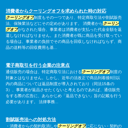
消費者からクーリングオフを求められた時の対応
クーリングオフ
制度もその一つであり、特定商取引法や割賦販売
法、保険業法などにその定めがあります。 消費者から
クーリン
グオフ
がなされた場合、事業者は消費者が支払った代金全額を返
還しなければなりません。また消費者が既に商品を受け取ってい
る場合は、事業者の負担でその商品を回収しなければならず、商
品の送料等の回収費用も基...
電子商取引を行う企業の注意点
通信販売の場合は、特定商取引法における
クーリングオフ
制度の
対象とはなりません。しかし、近年の法改正で商品到着後8日以
内の商品については返品制度が導入されており（同法15条の
3）、事業者が返品させたくないと考えるのであれば、通信販売
をする際の広告に、あらかじめ「返品できない」旨の記載を行う
必要があります。 法律事務...
割賦販売法への対処方法
・消費者からの契約取消しや
クーリングオフ
に応じない・契約の