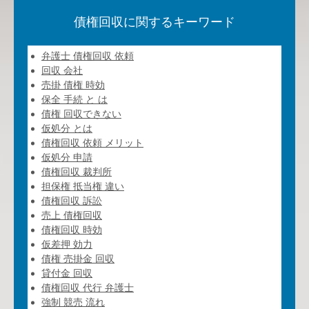
債権回収に関するキーワード
弁護士 債権回収 依頼
回収 会社
売掛 債権 時効
保全 手続 と は
債権 回収できない
仮処分 とは
債権回収 依頼 メリット
仮処分 申請
債権回収 裁判所
担保権 抵当権 違い
債権回収 訴訟
売上 債権回収
債権回収 時効
仮差押 効力
債権 売掛金 回収
貸付金 回収
債権回収 代行 弁護士
強制 競売 流れ