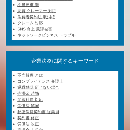
不当要求 罪
悪質 クレーマー 対応
消費者契約法 取消権
クレーム 対応
SNS 炎上 風評被害
ネットワークビジネス トラブル
企業法務に関するキーワード
不当解雇 とは
コンプライアンス 弁護士
退職勧奨 応じない場合
売掛金 時効
問題社員 対応
労働法 解雇
秘密保持契約書 従業員
契約書 修正
労働法 改正