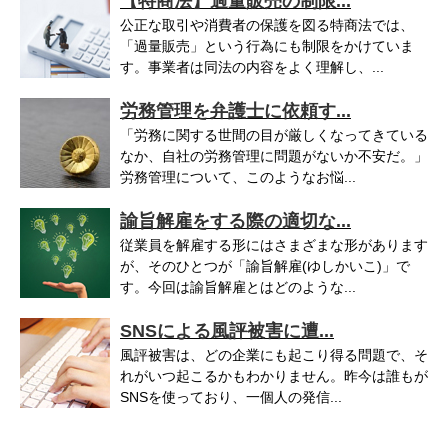
【特商法】過量販売の制限...
公正な取引や消費者の保護を図る特商法では、
「過量販売」という行為にも制限をかけていま
す。事業者は同法の内容をよく理解し、...
労務管理を弁護士に依頼す...
「労務に関する世間の目が厳しくなってきている
なか、自社の労務管理に問題がないか不安だ。」
労務管理について、このようなお悩...
諭旨解雇をする際の適切な...
従業員を解雇する形にはさまざまな形があります
が、そのひとつが「諭旨解雇(ゆしかいこ)」で
す。今回は諭旨解雇とはどのような...
SNSによる風評被害に遭...
風評被害は、どの企業にも起こり得る問題で、そ
れがいつ起こるかもわかりません。昨今は誰もが
SNSを使っており、一個人の発信...