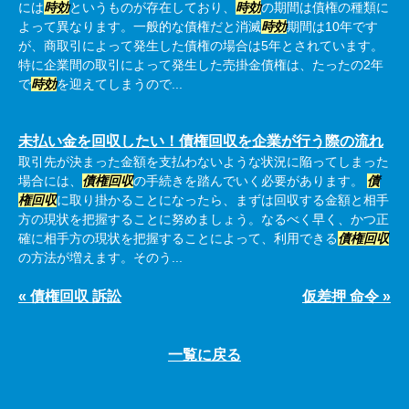
には
時効
というものが存在しており、
時効
の期間は債権の種類に
よって異なります。一般的な債権だと消滅
時効
期間は10年です
が、商取引によって発生した債権の場合は5年とされています。
特に企業間の取引によって発生した売掛金債権は、たったの2年
で
時効
を迎えてしまうので...
未払い金を回収したい！債権回収を企業が行う際の流れ
取引先が決まった金額を支払わないような状況に陥ってしまった
場合には、
債権回収
の手続きを踏んでいく必要があります。
債
権回収
に取り掛かることになったら、まずは回収する金額と相手
方の現状を把握することに努めましょう。なるべく早く、かつ正
確に相手方の現状を把握することによって、利用できる
債権回収
の方法が増えます。そのう...
« 債権回収 訴訟
仮差押 命令 »
一覧に戻る