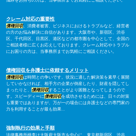
悩みをお持ちの方は、当事務所までお気軽にご相談ください。
クレーム対応の重要性
債権回収
、消費者被害、ビジネスにおけるトラブルなど、経営者
の方のお悩み解決に自信があります。大阪市や、新宿区、渋谷
区、千代田区、目黒区、港区などの都市圏を中心として、全国の
ご相談者様に広くお応えしております。クレーム対応やトラブル
にお困りの方は、当事務所までお気軽にご相談ください。
債権回収を弁護士に依頼するメリット
債権回収
は時間との争いです。状況に適した解決策を素早く展開
していかなければ、相手方の企業が倒産したり、財産を隠してし
まったりと、
債権回収
することがより困難となってしまうので
す。スピーディーに
債権回収
を成功させるためには、日々の対策
も重要ではありますが、万が一の場合には弁護士などの専門家の
力を利用することが最も効果...
強制執行の効果と手順
法律事務所桃李は大阪府大阪市を中心に、東京都新宿区、渋谷