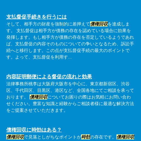
支払督促手続きを行うには
そして、相手方の財産を強制的に差押えて
債権回収
を達成しま
す。 支払督促は相手方が債務の存在を認めている場合に効果を
発揮します。もし相手方が債務の存在を否定しているようであれ
ば、支払督促の内容そのものについての争いとなるため、訴訟手
続へと移行します。この点が支払督促手続の最大のポイントで
す。よって、支払督促を利用す...
内容証明郵便による督促の流れと効果
法律事務所桃李は大阪府大阪市を中心に、東京都新宿区、渋谷
区、千代田区、目黒区、港区など、全国各地にてご相談を承って
おります。
債権回収
についてお困りの際はお気軽にお問い合わ
せください。豊富な知識と経験からご相談者様に最適な解決方法
をご提案させていただきます。
債権回収に時効はある？
債権回収
で見落としがちなポイントが
時効
の存在です。
債権回収