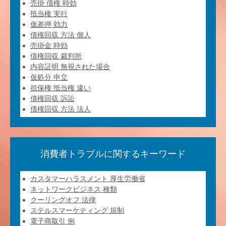
売掛 債権 時効
抵当権 実行
仮差押 効力
債権回収 方法 個人
売掛金 時効
債権回収 裁判所
内容証明 無視された場合
仮処分 申立
担保権 抵当権 違い
債権回収 訴訟
債権回収 方法 法人
消費者トラブルに関するキーワード
カスタマーハラスメント 厚生労働省
ネットワークビジネス 種類
クーリングオフ 法律
ステルスマーケティング 規制
電子商取引 例