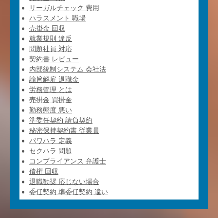
リーガルチェック 費用
ハラスメント 職場
売掛金 回収
就業規則 違反
問題社員 対応
契約書 レビュー
内部統制システム 会社法
諭旨解雇 退職金
労務管理 とは
売掛金 買掛金
勤務態度 悪い
準委任契約 請負契約
秘密保持契約書 従業員
パワハラ 定義
セクハラ 問題
コンプライアンス 弁護士
債権 回収
退職勧奨 応じない場合
委任契約 準委任契約 違い