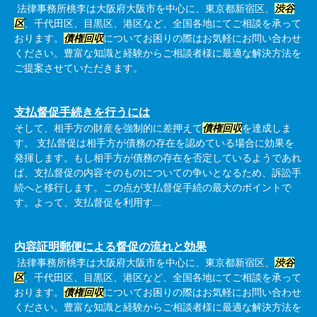
法律事務所桃李は大阪府大阪市を中心に、東京都新宿区、
渋谷
区
、千代田区、目黒区、港区など、全国各地にてご相談を承って
おります。
債権回収
についてお困りの際はお気軽にお問い合わせ
ください。豊富な知識と経験からご相談者様に最適な解決方法を
ご提案させていただきます。
支払督促手続きを行うには
そして、相手方の財産を強制的に差押えて
債権回収
を達成しま
す。 支払督促は相手方が債務の存在を認めている場合に効果を
発揮します。もし相手方が債務の存在を否定しているようであれ
ば、支払督促の内容そのものについての争いとなるため、訴訟手
続へと移行します。この点が支払督促手続の最大のポイントで
す。よって、支払督促を利用す...
内容証明郵便による督促の流れと効果
法律事務所桃李は大阪府大阪市を中心に、東京都新宿区、
渋谷
区
、千代田区、目黒区、港区など、全国各地にてご相談を承って
おります。
債権回収
についてお困りの際はお気軽にお問い合わせ
ください。豊富な知識と経験からご相談者様に最適な解決方法を