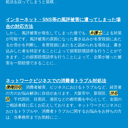
処法を誤ってしまうと規模...
インターネット・SNS等の風評被害に遭ってしまった場
合の対応方法
しかし、風評被害が発生してしまった後でも、
弁護士
による対策
が可能です。風評被害の原因になった書き込みが名誉毀損にあた
るか否かを判断し、名誉毀損にあたると認められる場合は、書き
込みした者を特定することによって損害賠償請求を行うことがで
きます。この損害賠償請求を行うことによって、企業が被った被
害を一部賠償できることに...
ネットワークビジネスでの消費者トラブル対処法
債権回収
、消費者被害、ビジネスにおけるトラブルなど、経営者
の方のお悩み解決に自信があります。大阪市や、新宿区、
渋谷
区
、千代田区、目黒区、港区などの都市圏を中心として、全国の
ご相談者様に広くお応えしております。ネットワークビジネスに
おけるトラブルや、消費者トラブルに関するお悩みをお持ちの方
は、当事務所までお気軽にご...