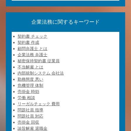
企業法務に関するキーワード
契約書 チェック
契約書 作成
顧問弁護士 とは
企業法務 弁護士
秘密保持契約書 従業員
不当解雇 とは
内部統制システム 会社法
勤務態度 悪い
危機管理 体制
売掛金 時効
労働 相談
リーガルチェック 費用
問題社員 指導
問題社員 対応
売掛金 回収
諭旨解雇 退職金