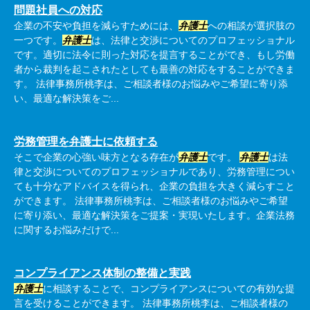
問題社員への対応
企業の不安や負担を減らすためには、
弁護士
への相談が選択肢の
一つです。
弁護士
は、法律と交渉についてのプロフェッショナル
です。適切に法令に則った対応を提言することができ、もし労働
者から裁判を起こされたとしても最善の対応をすることができま
す。 法律事務所桃李は、ご相談者様のお悩みやご希望に寄り添
い、最適な解決策をご...
労務管理を弁護士に依頼する
そこで企業の心強い味方となる存在が
弁護士
です。
弁護士
は法
律と交渉についてのプロフェッショナルであり、労務管理につい
ても十分なアドバイスを得られ、企業の負担を大きく減らすこと
ができます。 法律事務所桃李は、ご相談者様のお悩みやご希望
に寄り添い、最適な解決策をご提案・実現いたします。企業法務
に関するお悩みだけで...
コンプライアンス体制の整備と実践
弁護士
に相談することで、コンプライアンスについての有効な提
言を受けることができます。 法律事務所桃李は、ご相談者様の