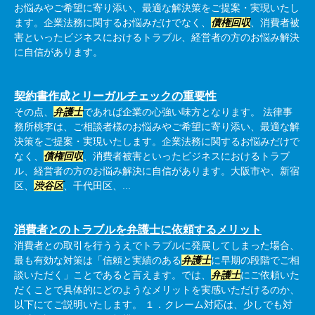
お悩みやご希望に寄り添い、最適な解決策をご提案・実現いたし
ます。企業法務に関するお悩みだけでなく、
債権回収
、消費者被
害といったビジネスにおけるトラブル、経営者の方のお悩み解決
に自信があります。
契約書作成とリーガルチェックの重要性
その点、
弁護士
であれば企業の心強い味方となります。 法律事
務所桃李は、ご相談者様のお悩みやご希望に寄り添い、最適な解
決策をご提案・実現いたします。企業法務に関するお悩みだけで
なく、
債権回収
、消費者被害といったビジネスにおけるトラブ
ル、経営者の方のお悩み解決に自信があります。大阪市や、新宿
区、
渋谷区
、千代田区、...
消費者とのトラブルを弁護士に依頼するメリット
消費者との取引を行ううえでトラブルに発展してしまった場合、
最も有効な対策は「信頼と実績のある
弁護士
に早期の段階でご相
談いただく」ことであると言えます。では、
弁護士
にご依頼いた
だくことで具体的にどのようなメリットを実感いただけるのか、
以下にてご説明いたします。 １．クレーム対応は、少しでも対