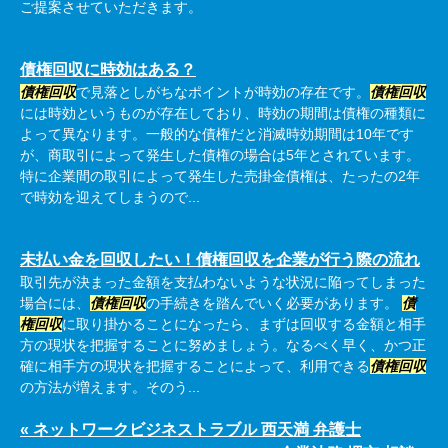
ご提案させていただきます。
債権回収に時効はある？
債権回収
で見落としがちなポイントが時効の存在です。
債権回収
には時効というものが存在しており、時効の期間は債権の種類に
よって異なります。一般的な債権だと消滅時効期間は10年です
が、商取引によって発生した債権の場合は5年とされています。
特に企業間の取引によって発生した売掛金債権は、たったの2年
で時効を迎えてしまうので...
未払い金を回収したい！債権回収を企業が行う際の流れ
取引先が決まった金額を支払わないような状況に陥ってしまった
場合には、
債権回収
の手続きを踏んでいく必要があります。
債
権回収
に取り掛かることになったら、まずは回収する金額と相手
方の現状を把握することに努めましょう。なるべく早く、かつ正
確に相手方の現状を把握することによって、利用できる
債権回収
の方法が増えます。そのう...
« ネットワークビジネストラブル 西天満 弁護士