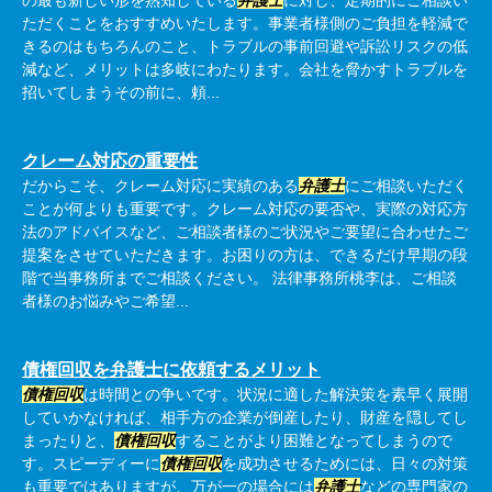
の最も新しい形を熟知している
弁護士
に対し、定期的にご相談い
ただくことをおすすめいたします。事業者様側のご負担を軽減で
きるのはもちろんのこと、トラブルの事前回避や訴訟リスクの低
減など、メリットは多岐にわたります。会社を脅かすトラブルを
招いてしまうその前に、頼...
クレーム対応の重要性
だからこそ、クレーム対応に実績のある
弁護士
にご相談いただく
ことが何よりも重要です。クレーム対応の要否や、実際の対応方
法のアドバイスなど、ご相談者様のご状況やご要望に合わせたご
提案をさせていただきます。お困りの方は、できるだけ早期の段
階で当事務所までご相談ください。 法律事務所桃李は、ご相談
者様のお悩みやご希望...
債権回収を弁護士に依頼するメリット
債権回収
は時間との争いです。状況に適した解決策を素早く展開
していかなければ、相手方の企業が倒産したり、財産を隠してし
まったりと、
債権回収
することがより困難となってしまうので
す。スピーディーに
債権回収
を成功させるためには、日々の対策
も重要ではありますが、万が一の場合には
弁護士
などの専門家の