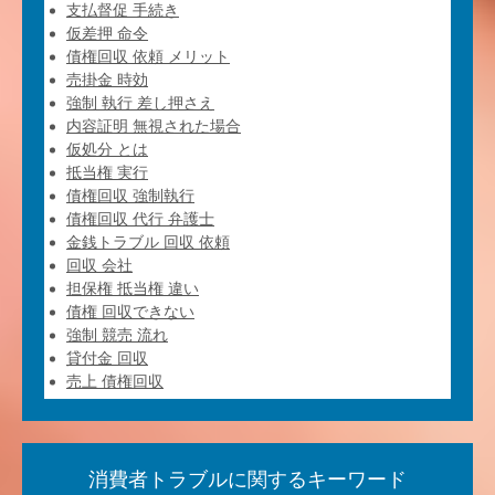
支払督促 手続き
仮差押 命令
債権回収 依頼 メリット
売掛金 時効
強制 執行 差し押さえ
内容証明 無視された場合
仮処分 とは
抵当権 実行
債権回収 強制執行
債権回収 代行 弁護士
金銭トラブル 回収 依頼
回収 会社
担保権 抵当権 違い
債権 回収できない
強制 競売 流れ
貸付金 回収
売上 債権回収
消費者トラブルに関するキーワード