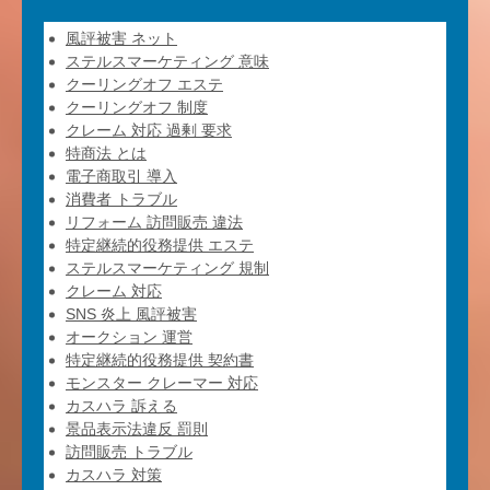
風評被害 ネット
ステルスマーケティング 意味
クーリングオフ エステ
クーリングオフ 制度
クレーム 対応 過剰 要求
特商法 とは
電子商取引 導入
消費者 トラブル
リフォーム 訪問販売 違法
特定継続的役務提供 エステ
ステルスマーケティング 規制
クレーム 対応
SNS 炎上 風評被害
オークション 運営
特定継続的役務提供 契約書
モンスター クレーマー 対応
カスハラ 訴える
景品表示法違反 罰則
訪問販売 トラブル
カスハラ 対策