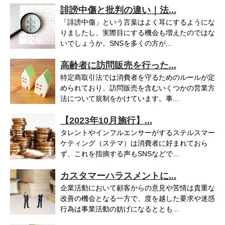
誹謗中傷と批判の違い｜法...
「誹謗中傷」という言葉はよく耳にするようにな
りましたし、実際目にする機会も増えたのではな
いでしょうか。SNSを多くの方が...
高齢者に訪問販売を行った...
特定商取引法では消費者を守るためのルールが定
められており、訪問販売を含むいくつかの営業方
法について規制をかけています。事...
【2023年10月施行】...
タレントやインフルエンサーがするステルスマー
ケティング（ステマ）は消費者に好まれておら
ず、これを指摘する声もSNSなどで...
カスタマーハラスメントに...
企業活動において顧客からの意見や苦情は貴重な
改善の機会となる一方で、度を越した要求や迷惑
行為は事業活動の妨げになるととも...