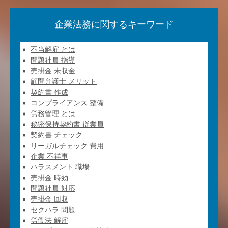
企業法務に関するキーワード
不当解雇 とは
問題社員 指導
売掛金 未収金
顧問弁護士 メリット
契約書 作成
コンプライアンス 整備
労務管理 とは
秘密保持契約書 従業員
契約書 チェック
リーガルチェック 費用
企業 不祥事
ハラスメント 職場
売掛金 時効
問題社員 対応
売掛金 回収
セクハラ 問題
労働法 解雇