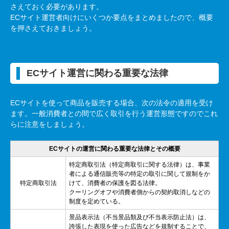
さえておく必要があります。
EC
サイト運営者向けにいくつか要点をまとめましたので、概要
を押さえておきましょう。
EC
サイト運営に関わる重要な法律
EC
サイトを使って商品を販売する場合、次の法令の適用を受け
ます。一般消費者との間で広く取引を行う運営形態ですのでこれ
らに注意をしましょう。
ECサイトの運営に関わる重要な法律とその概要
特定商取引法（特定商取引に関する法律）は、事業
者による通信販売等の特定の取引に関して規制をか
特定商取引法
けて、消費者の保護を図る法律。
クーリングオフや消費者側からの契約取消しなどの
制度を定めている。
景品表示法（不当景品類及び不当表示防止法）は、
誇張した表現を使った広告などを規制することで、