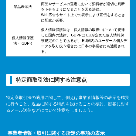
商品やサービスの選定において消費者が適切な判断
景品表示法
を下せるようになることを図る法律。
Web
広告やサイト上での表示により宣伝をするとき
に配慮が必要。
個人情報保護法は、個人情報の取扱いについて規律
した国内の法律。
GDPR
は
EU
が定めた個人情報保
個人情報保護
護規定のことであるが、
EU
圏内のユーザーの個人デ
法・
GDPR
ータを取り扱う場合には日本の事業者にも適用され
る。
特定商取引法に関する注意点
特定商取引法の適用に関して、例えば事業者情報等の表示を確実
に行うこと、返品に関する特約を設けることの検討、顧客に対す
るメール送信などについて注意をしましょう。
事業者情報・取引に関する所定の事項の表示