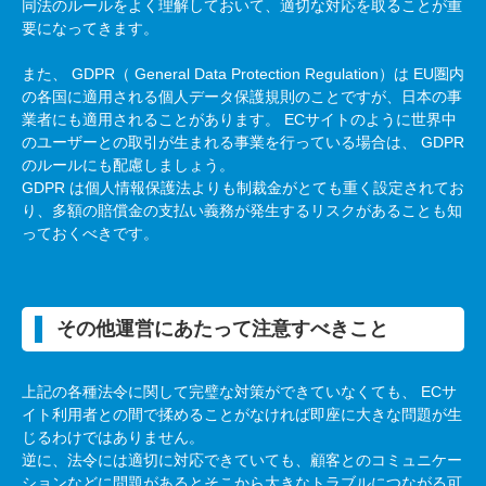
同法のルールをよく理解しておいて、適切な対応を取ることが重
要になってきます。
また、
GDPR
（
General Data Protection Regulation
）は
EU
圏内
の各国に適用される個人データ保護規則のことですが、日本の事
業者にも適用されることがあります。
EC
サイトのように世界中
のユーザーとの取引が生まれる事業を行っている場合は、
GDPR
のルールにも配慮しましょう。
GDPR
は個人情報保護法よりも制裁金がとても重く設定されてお
り、多額の賠償金の支払い義務が発生するリスクがあることも知
っておくべきです。
その他運営にあたって注意すべきこと
上記の各種法令に関して完璧な対策ができていなくても、
EC
サ
イト利用者との間で揉めることがなければ即座に大きな問題が生
じるわけではありません。
逆に、法令には適切に対応できていても、顧客とのコミュニケー
ションなどに問題があるとそこから大きなトラブルにつながる可