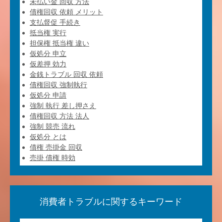
未払い金 回収 方法
債権回収 依頼 メリット
支払督促 手続き
抵当権 実行
担保権 抵当権 違い
仮処分 申立
仮差押 効力
金銭トラブル 回収 依頼
債権回収 強制執行
仮処分 申請
強制 執行 差し押さえ
債権回収 方法 法人
強制 競売 流れ
仮処分 とは
債権 売掛金 回収
売掛 債権 時効
消費者トラブルに関するキーワード