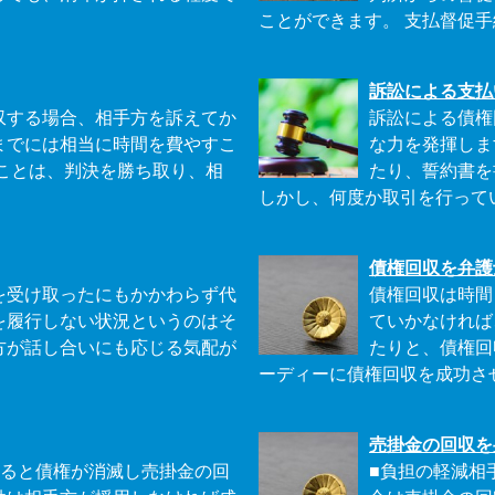
ことができます。 支払督促手続
訴訟による支払
収する場合、相手方を訴えてか
訴訟による債権
までには相当に時間を費やすこ
な力を発揮しま
ことは、判決を勝ち取り、相
たり、誓約書を
しかし、何度か取引を行っている
債権回収を弁護
を受け取ったにもかかわらず代
債権回収は時間
を履行しない状況というのはそ
ていかなければ
方が話し合いにも応じる気配が
たりと、債権回
ーディーに債権回収を成功させ
売掛金の回収を
すると債権が消滅し売掛金の回
■負担の軽減相