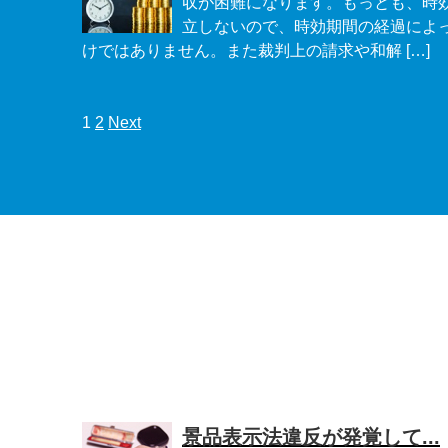
収が困難になります。もっとも、時
立しないので、時効期間の経過によ
けではありません。また裁判上の請求や和解 […]
1
2
Next
景品表示法違反が発覚して...