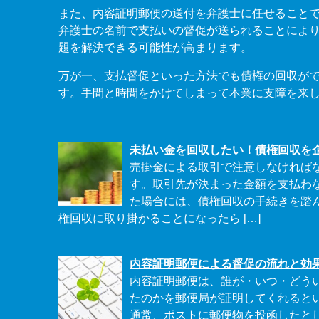
また、内容証明郵便の送付を弁護士に任せること
弁護士の名前で支払いの督促が送られることによ
題を解決できる可能性が高まります。
万が一、支払督促といった方法でも債権の回収が
す。手間と時間をかけてしまって本業に支障を来
未払い金を回収したい！債権回収を
売掛金による取引で注意しなければ
す。取引先が決まった金額を支払わ
た場合には、債権回収の手続きを踏ん
権回収に取り掛かることになったら […]
内容証明郵便による督促の流れと効
内容証明郵便は、誰が・いつ・どう
たのかを郵便局が証明してくれると
通常、ポストに郵便物を投函したと