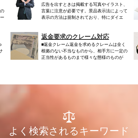
広告を出すときは掲載する写真やイラスト、
の
言葉に注意が必要です。景品表示法によって
ー
表示の方法は規制されており、特にダイエ
ッ...
を.
返金要求のクレーム対応
b
■返金クレーム返金を求めるクレームは全く
）サ
根拠のない不当なものから、相手方に一定の
正当性があるものまで様々な態様のものが
考...
よく検索されるキーワード