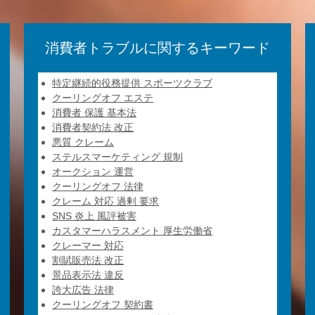
消費者トラブルに関するキーワード
特定継続的役務提供 スポーツクラブ
クーリングオフ エステ
消費者 保護 基本法
消費者契約法 改正
悪質 クレーム
ステルスマーケティング 規制
オークション 運営
クーリングオフ 法律
クレーム 対応 過剰 要求
SNS 炎上 風評被害
カスタマーハラスメント 厚生労働省
クレーマー 対応
割賦販売法 改正
景品表示法 違反
誇大広告 法律
クーリングオフ 契約書