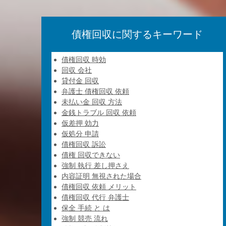
債権回収に関するキーワード
債権回収 時効
回収 会社
貸付金 回収
弁護士 債権回収 依頼
未払い金 回収 方法
金銭トラブル 回収 依頼
仮差押 効力
仮処分 申請
債権回収 訴訟
債権 回収できない
強制 執行 差し押さえ
内容証明 無視された場合
債権回収 依頼 メリット
債権回収 代行 弁護士
保全 手続 と は
強制 競売 流れ