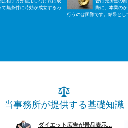
効は相手方が援用しなければ成
合は売掛金の回
って無条件に時効が成立するわ
際に、本業のか
行うのは困難です。結果として
当事務所が提供する基礎知識
ダイエット広告が景品表示...