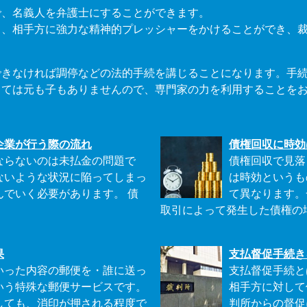
で、名義人を弁護士にすることができます。
り、相手方に強力な精神的プレッシャーをかけることができ、
できなければ調停などの法的手続を講じることになります。手
しては元も子もありませんので、専門家の力を利用することを
企業が行う際の流れ
債権回収に時効
ならないのは未払金の問題で
債権回収で見落
ないような状況に陥ってしまっ
は時効というも
でいく必要があります。 債
て異なります。
取引によって発生した債権の場合
果
支払督促手続き
いった内容の郵便を・誰に送っ
支払督促手続と
いう特殊な郵便サービスです。
相手方に対して
しても、消印が押される程度で
判所からの督促