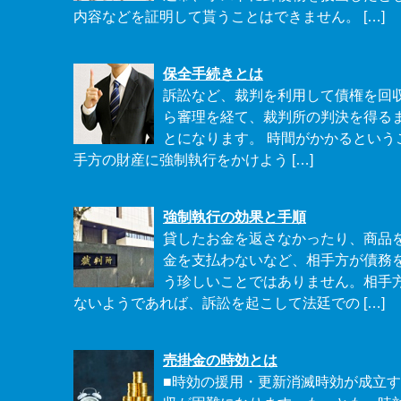
内容などを証明して貰うことはできません。 […]
保全手続きとは
訴訟など、裁判を利用して債権を回
ら審理を経て、裁判所の判決を得る
とになります。 時間がかかるという
手方の財産に強制執行をかけよう […]
強制執行の効果と手順
貸したお金を返さなかったり、商品
金を支払わないなど、相手方が債務
う珍しいことではありません。相手
ないようであれば、訴訟を起こして法廷での […]
売掛金の時効とは
■時効の援用・更新消滅時効が成立