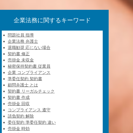
企業法務に関するキーワード
問題社員 指導
企業法務 弁護士
退職勧奨 応じない場合
契約書 修正
売掛金 未収金
秘密保持契約書 従業員
企業 コンプライアンス
準委任契約 契約書
顧問弁護士 とは
契約書 リーガルチェック
契約書 作成
売掛金 回収
コンプライアンス 遵守
請負契約 解除
委任契約 準委任契約 違い
売掛金 時効