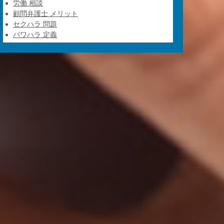
労働 相談
顧問弁護士 メリット
セクハラ 問題
パワハラ 定義