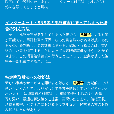
以下にてご説明いたします。 １．クレーム対応は、少しでも対
処法を誤ってしまうと規模...
インターネット・SNS等の風評被害に遭ってしまった場
合の対応方法
しかし、風評被害が発生してしまった後でも、
弁護士
による対策
が可能です。風評被害の原因になった書き込みが名誉毀損にあた
るか否かを判断し、名誉毀損にあたると認められる場合は、書き
込みした者を特定することによって損害賠償請求を行うことがで
きます。この損害賠償請求を行うことによって、企業が被った被
害を一部賠償できることに...
特定商取引法への対処法
新しい事業やサービスを開始する際など、
弁護士
に定期的にご相
談いただくことで、より安心して事業を継続していただきたいと
思います。 法律事務所桃李は、ご相談者様のお悩みやご希望に
寄り添い、最適な解決策をご提案・実現いたします。債権回収、
消費者被害、ビジネスにおけるトラブルなど、経営者の方のお悩
み解決に自信がありま...