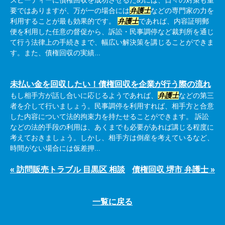
スピーディーに債権回収を成功させるためには、日々の対策も重
要ではありますが、万が一の場合には
弁護士
などの専門家の力を
利用することが最も効果的です。
弁護士
であれば、内容証明郵
便を利用した任意の督促から、訴訟・民事調停など裁判所を通じ
て行う法律上の手続きまで、幅広い解決策を講じることができま
す。また、債権回収の実績...
未払い金を回収したい！債権回収を企業が行う際の流れ
もし相手方が話し合いに応じるようであれば、
弁護士
などの第三
者を介して行いましょう。民事調停を利用すれば、相手方と合意
した内容について法的拘束力を持たせることができます。 訴訟
などの法的手段の利用は、あくまでも必要があれば講じる程度に
考えておきましょう。しかし、相手方は倒産を考えているなど、
時間がない場合には仮差押...
« 訪問販売トラブル 目黒区 相談
債権回収 堺市 弁護士 »
一覧に戻る