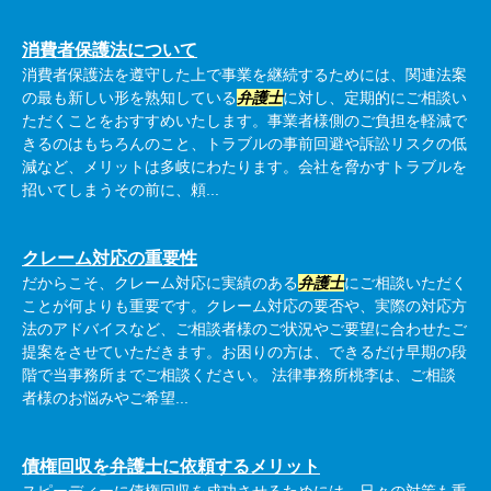
消費者保護法について
消費者保護法を遵守した上で事業を継続するためには、関連法案
の最も新しい形を熟知している
弁護士
に対し、定期的にご相談い
ただくことをおすすめいたします。事業者様側のご負担を軽減で
きるのはもちろんのこと、トラブルの事前回避や訴訟リスクの低
減など、メリットは多岐にわたります。会社を脅かすトラブルを
招いてしまうその前に、頼...
クレーム対応の重要性
だからこそ、クレーム対応に実績のある
弁護士
にご相談いただく
ことが何よりも重要です。クレーム対応の要否や、実際の対応方
法のアドバイスなど、ご相談者様のご状況やご要望に合わせたご
提案をさせていただきます。お困りの方は、できるだけ早期の段
階で当事務所までご相談ください。 法律事務所桃李は、ご相談
者様のお悩みやご希望...
債権回収を弁護士に依頼するメリット