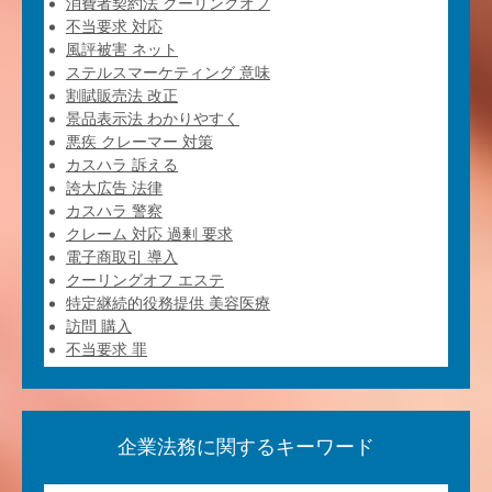
消費者契約法 クーリングオフ
不当要求 対応
風評被害 ネット
ステルスマーケティング 意味
割賦販売法 改正
景品表示法 わかりやすく
悪疾 クレーマー 対策
カスハラ 訴える
誇大広告 法律
カスハラ 警察
クレーム 対応 過剰 要求
電子商取引 導入
クーリングオフ エステ
特定継続的役務提供 美容医療
訪問 購入
不当要求 罪
企業法務に関するキーワード