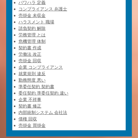
パワハラ 定義
コンプライアンス 弁護士
売掛金 未収金
ハラスメント 職場
請負契約 解除
労務管理 とは
危機管理 体制
契約書 作成
労働法 改正
売掛金 回収
企業 コンプライアンス
就業規則 違反
勤務態度 悪い
準委任契約 契約書
委任契約 準委任契約 違い
企業 不祥事
契約書 修正
内部統制システム 会社法
債権 回収
売掛金 買掛金