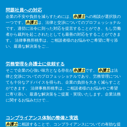
問題社員への対応
企業の不安や負担を減らすためには、
弁護士
への相談が選択肢の
一つです。
弁護士
は、法律と交渉についてのプロフェッショナル
です。適切に法令に則った対応を提言することができ、もし労働
者から裁判を起こされたとしても最善の対応をすることができま
す。 法律事務所桃李は、ご相談者様のお悩みやご希望に寄り添
い、最適な解決策をご...
労務管理を弁護士に依頼する
そこで企業の心強い味方となる存在が
弁護士
です。
弁護士
は法
律と交渉についてのプロフェッショナルであり、労務管理につい
ても十分なアドバイスを得られ、企業の負担を大きく減らすこと
ができます。 法律事務所桃李は、ご相談者様のお悩みやご希望
に寄り添い、最適な解決策をご提案・実現いたします。企業法務
に関するお悩みだけで...
コンプライアンス体制の整備と実践
弁護士
に相談することで、コンプライアンスについての有効な提