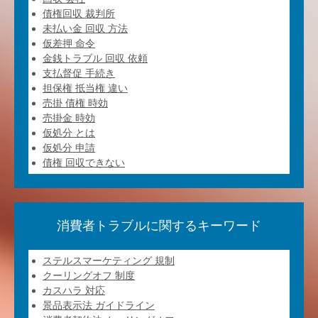
債権回収 裁判所
未払い金 回収 方法
仮差押 命令
金銭トラブル 回収 依頼
支払督促 手続き
担保権 抵当権 違い
売掛 債権 時効
売掛金 時効
仮処分 とは
仮処分 申請
債権 回収できない
消費者トラブルに関するキーワード
ステルスマーケティング 規制
クーリングオフ 制度
カスハラ 対応
景品表示法 ガイドライン