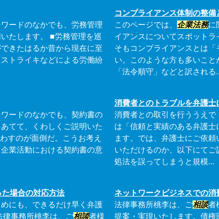
コンプライアンス体制の整備
ーワードのなかでも、労務管理
このページでは、
企業法務
に
いたします。 ■労務管理を巡
イアンスについてスポットラ
ができたはるか昔から現在に至
そもコンプライアンスとは「
。ストライキなどによる労働紛
い。このような方も多いこと
「法令順守」などと訳される..
消費者とのトラブルを弁護士
ーワードのなかでも、契約書の
消費者との取引を行ううえで
をあてて、くわしくご説明いた
は「信頼と実績のある弁護士
交わすのが面倒だ。こうお考え
ます。では、弁護士にご依頼
、企業活動における契約書の意
いただけるのか、以下にてご
処法を誤ってしまうと規模...
った場合の対応方法
ネットワークビジネスでの消
ためにも、できるだけ早く弁護
法律事務所桃李は、ご
相談
者
法律事務所桃李は、ご
相談
者様
提案・実現いたします。債権