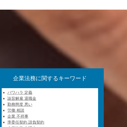
企業法務に関するキーワード
パワハラ 定義
諭旨解雇 退職金
勤務態度 悪い
労働 相談
企業 不祥事
準委任契約 請負契約