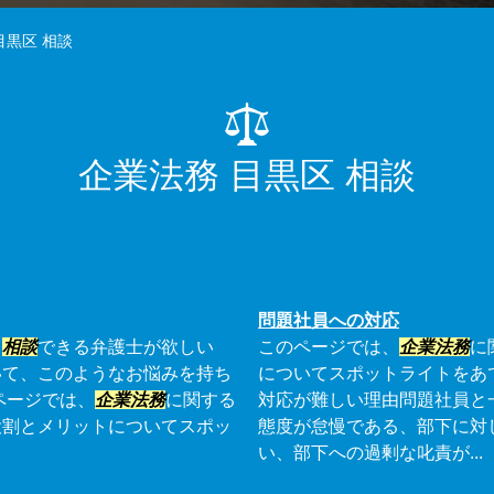
目黒区 相談
企業法務 目黒区 相談
問題社員への対応
て
相談
できる弁護士が欲しい
このページでは、
企業法務
に
いて、このようなお悩みを持ち
についてスポットライトをあ
ページでは、
企業法務
に関する
対応が難しい理由問題社員と
役割とメリットについてスポッ
態度が怠慢である、部下に対
い、部下への過剰な叱責が...