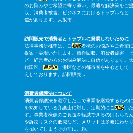
のお悩みやご希望に寄り添い、最適な解決策をご
収、消費者被害、ビジネスにおけるトラブルなど
信があります。大阪市...
訪問販売で消費者とトラブルに発展しないために
法律事務所桃李は、ご
相談
者様のお悩みやご希望
提案・実現いたします。債権回収、消費者被害、
ど、経営者の方のお悩み解決に自信があります。
代田区、
目黒区
、港区などの都市圏を中心として
えしております。訪問販売...
消費者保護法について
消費者保護法を遵守した上で事業を継続するため
を熟知している弁護士に対し、定期的にご
相談
い
す。事業者様側のご負担を軽減できるのはもちろ
や訴訟リスクの低減など、メリットは多岐にわた
を招いてしまうその前に、頼...