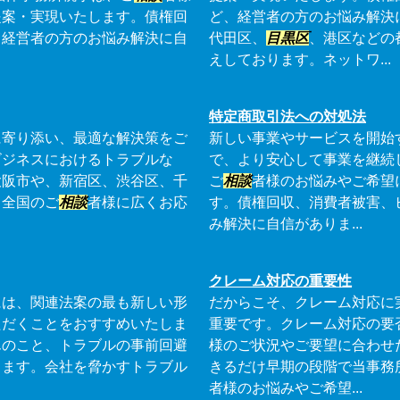
提案・実現いたします。債権回
ど、経営者の方のお悩み解決
、経営者の方のお悩み解決に自
代田区、
目黒区
、港区などの
えしております。ネットワ...
特定商取引法への対処法
に寄り添い、最適な解決策をご
新しい事業やサービスを開始
ビジネスにおけるトラブルな
で、より安心して事業を継続
大阪市や、新宿区、渋谷区、千
ご
相談
者様のお悩みやご希望
、全国のご
相談
者様に広くお応
す。債権回収、消費者被害、
み解決に自信がありま...
クレーム対応の重要性
には、関連法案の最も新しい形
だからこそ、クレーム対応に
ただくことをおすすめいたしま
重要です。クレーム対応の要
んのこと、トラブルの事前回避
様のご状況やご要望に合わせ
ります。会社を脅かすトラブル
きるだけ早期の段階で当事務
者様のお悩みやご希望...