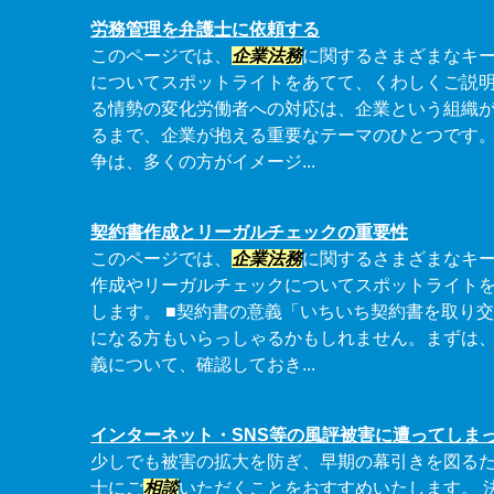
労務管理を弁護士に依頼する
このページでは、
企業法務
に関するさまざまなキ
についてスポットライトをあてて、くわしくご説明
る情勢の変化労働者への対応は、企業という組織
るまで、企業が抱える重要なテーマのひとつです
争は、多くの方がイメージ...
契約書作成とリーガルチェックの重要性
このページでは、
企業法務
に関するさまざまなキ
作成やリーガルチェックについてスポットライト
します。 ■契約書の意義「いちいち契約書を取り
になる方もいらっしゃるかもしれません。まずは
義について、確認しておき...
インターネット・SNS等の風評被害に遭ってしま
少しでも被害の拡大を防ぎ、早期の幕引きを図る
士にご
相談
いただくことをおすすめいたします。 