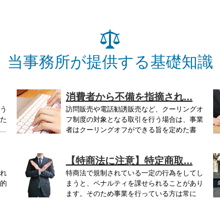
当事務所が提供する基礎知識
消費者から不備を指摘され...
う
訪問販売や電話勧誘販売など、クーリングオ
た
フ制度の対象となる取引を行う場合は、事業
.
者はクーリングオフができる旨を定めた書
面...
前.
【特商法に注意】特定商取...
れ
特商法で規制されている一定の行為をしてし
的
まうと、ペナルティを課せられることがあり
ます。そのため事業を行っている方は常に
消...
裁.