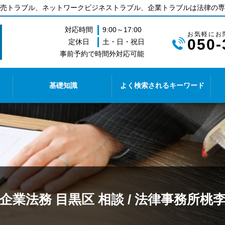
売トラブル、ネットワークビジネストラブル、企業トラブルは法律の専
対応時間
9:00～17:00
050-
定休日
土・日・祝日
事前予約で時間外対応可能
基礎知識
よく検索されるキーワード
企業法務 目黒区 相談 / 法律事務所桃