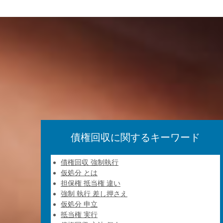
債権回収に関するキーワード
債権回収 強制執行
仮処分 とは
担保権 抵当権 違い
強制 執行 差し押さえ
仮処分 申立
抵当権 実行