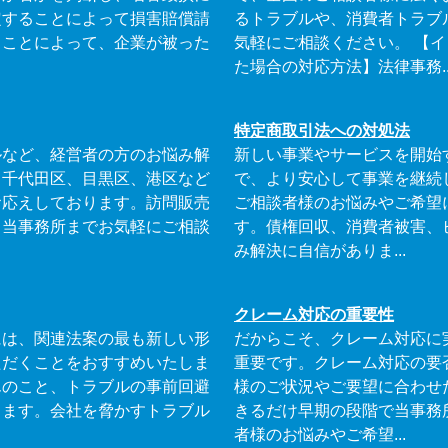
定することによって損害賠償請
るトラブルや、消費者トラブ
うことによって、企業が被った
気軽にご相談ください。 【
た場合の対応方法】法律事務..
特定商取引法への対処法
ルなど、経営者の方のお悩み解
新しい事業やサービスを開始
、千代田区、目黒区、港区など
で、より安心して事業を継続
お応えしております。訪問販売
ご相談者様のお悩みやご希望
、当事務所までお気軽にご相談
す。債権回収、消費者被害、
み解決に自信がありま...
クレーム対応の重要性
には、関連法案の最も新しい形
だからこそ、クレーム対応に
ただくことをおすすめいたしま
重要です。クレーム対応の要
んのこと、トラブルの事前回避
様のご状況やご要望に合わせ
ります。会社を脅かすトラブル
きるだけ早期の段階で当事務
者様のお悩みやご希望...