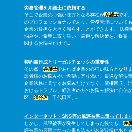
労務管理を弁護士に依頼する
そこで企業の心強い味方となる存在が
弁護士
です
のプロフェッショナルであり、労務管理について
企業の負担を大きく減らすことができます。 法律
悩みやご希望に寄り添い、最適な解決策をご提案
関するお悩みだけで...
契約書作成とリーガルチェックの重要性
その点、
弁護士
であれば企業の心強い味方となりま
談者様のお悩みやご希望に寄り添い、最適な解決
企業法務に関するお悩みだけでなく、債権回収、
おけるトラブル、経営者の方のお悩み解決に自信
区、
渋谷区
、千代田区、...
インターネット・SNS等の風評被害に遭ってしま
しかし、風評被害が発生してしまった後でも、
弁
評被害の原因になった書き込みが名誉毀損にあた