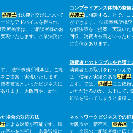
コンプライアンス体制の整備
。
弁護士
は法律と交渉について
弁護士
に相談することで、コ
も十分なアドバイスを得られ、
ができます。 法律事務所桃
事務所桃李は、ご相談者様のお
な解決策をご提案・実現いた
・実現いたします。企業法務に
回収、消費者被害といったビ
に自信があります。
消費者とのトラブルを弁護士
す。 法律事務所桃李は、ご相
消費者との取引を行ううえで
策をご提案・実現いたします。
は「信頼と実績のある
弁護士
消費者被害といったビジネスに
ます。では、
弁護士
にご依頼
があります。大阪市や、新宿
いただけるのか、以下にてご
処法を誤ってしまうと規模...
った場合の対応方法
ネットワークビジネスでの消
護士
による対策が可能です。風
大阪市や、新宿区、
渋谷区
、
るか否かを判断し、名誉毀損に
て、全国のご相談者様に広く