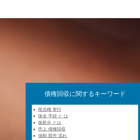
債権回収に関するキーワード
抵当権 実行
保全 手続 と は
仮処分 とは
売上 債権回収
強制 競売 流れ