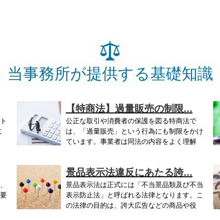
当事務所が提供する基礎知識
【特商法】過量販売の制限...
ト
公正な取引や消費者の保護を図る特商法で
に
は、「過量販売」という行為にも制限をかけ
ています。事業者は同法の内容をよく理解
し、...
景品表示法違反にあたる誇...
、
景品表示法は正式には「不当景品類及び不当
要
表示防止法」と呼ばれる法律となります。こ
の法律の目的は、誇大広告などの商品や役
務...
を.