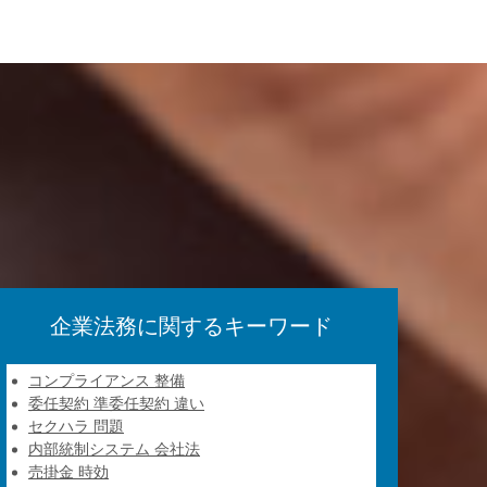
企業法務に関するキーワード
コンプライアンス 整備
委任契約 準委任契約 違い
セクハラ 問題
内部統制システム 会社法
売掛金 時効