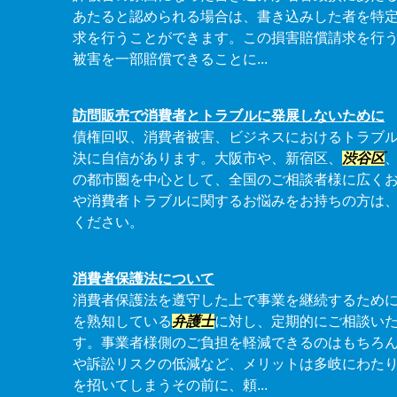
あたると認められる場合は、書き込みした者を特
求を行うことができます。この損害賠償請求を行
被害を一部賠償できることに...
訪問販売で消費者とトラブルに発展しないために
債権回収、消費者被害、ビジネスにおけるトラブ
決に自信があります。大阪市や、新宿区、
渋谷区
の都市圏を中心として、全国のご相談者様に広く
や消費者トラブルに関するお悩みをお持ちの方は
ください。
消費者保護法について
消費者保護法を遵守した上で事業を継続するため
を熟知している
弁護士
に対し、定期的にご相談い
す。事業者様側のご負担を軽減できるのはもちろ
や訴訟リスクの低減など、メリットは多岐にわた
を招いてしまうその前に、頼...