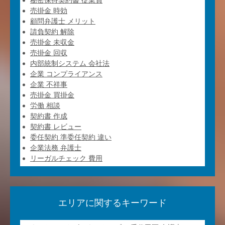
秘密保持契約書 従業員
売掛金 時効
顧問弁護士 メリット
請負契約 解除
売掛金 未収金
売掛金 回収
内部統制システム 会社法
企業 コンプライアンス
企業 不祥事
売掛金 買掛金
労働 相談
契約書 作成
契約書 レビュー
委任契約 準委任契約 違い
企業法務 弁護士
リーガルチェック 費用
エリアに関するキーワード