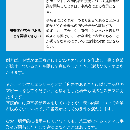
がポイント。表示内容の決定について提供元企
業が関与したときは、事業者による表示とな
る。
事業者による表示、つまり広告であることが明
瞭かどうかを表示の内容全体から評価する。
消費者が広告である
必ずしも「広告」や「宣伝」といった文言を記
ことを認識できない
載する必要はなく、社会通念上表示であること
が明らかなものについては規制の対象にはなら
ない。
例えば、企業が第三者として
SNS
アカウントを作成し、裏で企業
が操作していることを隠して宣伝をしたとき、違法なステマにあ
たります。
また、インフルエンサーなどに「広告であることは隠して商品の
アピールをしてください」と指示をした場合も違法なステマにあ
たります。
直接的には第三者が表示をしていますが、表示内容について企業
が決めていますので、不当表示としての要件を満たします。
なお、明示的に指示をしていなくても、第三者のするステマに事
業者が関与したとして違法になることはあります。