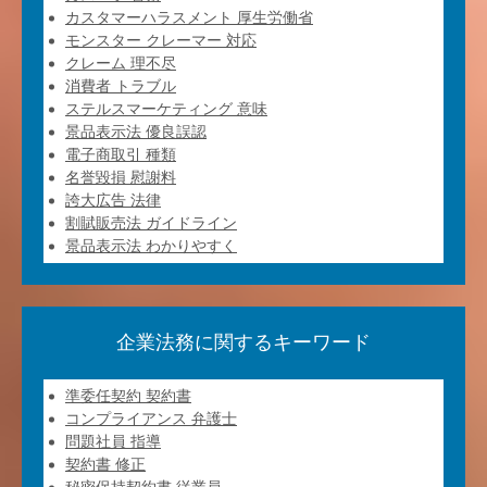
カスタマーハラスメント 厚生労働省
モンスター クレーマー 対応
クレーム 理不尽
消費者 トラブル
ステルスマーケティング 意味
景品表示法 優良誤認
電子商取引 種類
名誉毀損 慰謝料
誇大広告 法律
割賦販売法 ガイドライン
景品表示法 わかりやすく
企業法務に関するキーワード
準委任契約 契約書
コンプライアンス 弁護士
問題社員 指導
契約書 修正