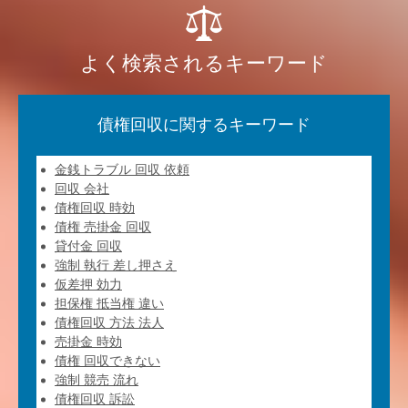
よく検索されるキーワード
債権回収に関するキーワード
金銭トラブル 回収 依頼
回収 会社
債権回収 時効
債権 売掛金 回収
貸付金 回収
強制 執行 差し押さえ
仮差押 効力
担保権 抵当権 違い
債権回収 方法 法人
売掛金 時効
債権 回収できない
強制 競売 流れ
債権回収 訴訟