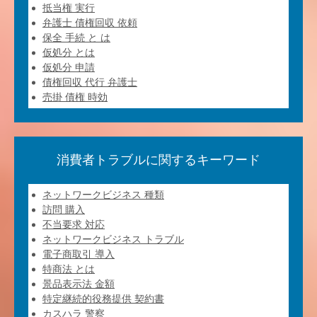
抵当権 実行
弁護士 債権回収 依頼
保全 手続 と は
仮処分 とは
仮処分 申請
債権回収 代行 弁護士
売掛 債権 時効
消費者トラブルに関するキーワード
ネットワークビジネス 種類
訪問 購入
不当要求 対応
ネットワークビジネス トラブル
電子商取引 導入
特商法 とは
景品表示法 金額
特定継続的役務提供 契約書
カスハラ 警察