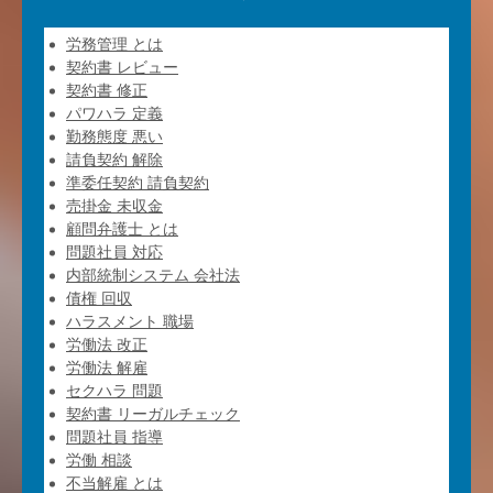
労務管理 とは
契約書 レビュー
契約書 修正
パワハラ 定義
勤務態度 悪い
請負契約 解除
準委任契約 請負契約
売掛金 未収金
顧問弁護士 とは
問題社員 対応
内部統制システム 会社法
債権 回収
ハラスメント 職場
労働法 改正
労働法 解雇
セクハラ 問題
契約書 リーガルチェック
問題社員 指導
労働 相談
不当解雇 とは