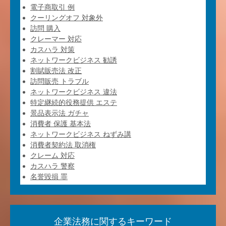
電子商取引 例
クーリングオフ 対象外
訪問 購入
クレーマー 対応
カスハラ 対策
ネットワークビジネス 勧誘
割賦販売法 改正
訪問販売 トラブル
ネットワークビジネス 違法
特定継続的役務提供 エステ
景品表示法 ガチャ
消費者 保護 基本法
ネットワークビジネス ねずみ講
消費者契約法 取消権
クレーム 対応
カスハラ 警察
名誉毀損 罪
企業法務に関するキーワード