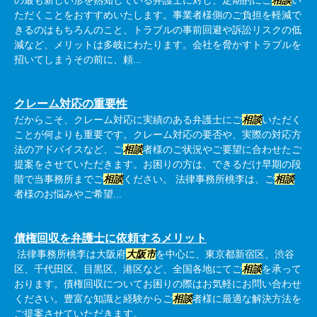
の最も新しい形を熟知している弁護士に対し、定期的にご
相談
い
ただくことをおすすめいたします。事業者様側のご負担を軽減で
きるのはもちろんのこと、トラブルの事前回避や訴訟リスクの低
減など、メリットは多岐にわたります。会社を脅かすトラブルを
招いてしまうその前に、頼...
クレーム対応の重要性
だからこそ、クレーム対応に実績のある弁護士にご
相談
いただく
ことが何よりも重要です。クレーム対応の要否や、実際の対応方
法のアドバイスなど、ご
相談
者様のご状況やご要望に合わせたご
提案をさせていただきます。お困りの方は、できるだけ早期の段
階で当事務所までご
相談
ください。 法律事務所桃李は、ご
相談
者様のお悩みやご希望...
債権回収を弁護士に依頼するメリット
法律事務所桃李は大阪府
大阪市
を中心に、東京都新宿区、渋谷
区、千代田区、目黒区、港区など、全国各地にてご
相談
を承って
おります。債権回収についてお困りの際はお気軽にお問い合わせ
ください。豊富な知識と経験からご
相談
者様に最適な解決方法を
ご提案させていただきます。