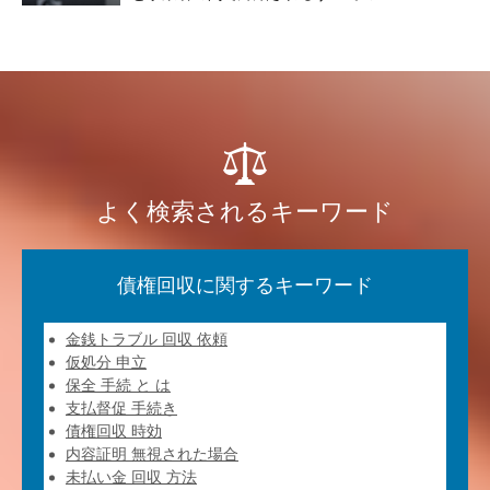
よく検索されるキーワード
債権回収に関するキーワード
金銭トラブル 回収 依頼
仮処分 申立
保全 手続 と は
支払督促 手続き
債権回収 時効
内容証明 無視された場合
未払い金 回収 方法