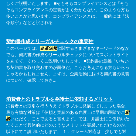
しくご説明いたします。 ■そもそもコンプライアンスとは「そも
そもコンプライアンスの定義がよく分からない。このような方も
多いことかと思います。コンプライアンスとは、一般的には「法
令順守」などと訳される...
契約書作成とリーガルチェックの重要性
このページでは、
企業法務
に関するさまざまなキーワードのなか
でも、契約書の作成やリーガルチェックについてスポットライト
をあてて、くわしくご説明いたします。 ■契約書の意義「いちい
ち契約書を取り交わすのが面倒だ。こうお考えになる方もいらっ
しゃるかもしれません。まずは、企業活動における契約書の意義
について、確認しておき...
消費者とのトラブルを弁護士に依頼するメリット
消費者との取引を行ううえでトラブルに発展してしまった場合、
最も有効な対策は「信頼と実績のある弁護士に早期の段階でご
相
談
いただく」ことであると言えます。では、弁護士にご依頼いた
だくことで具体的にどのようなメリットを実感いただけるのか、
以下にてご説明いたします。 １．クレーム対応は、少しでも対