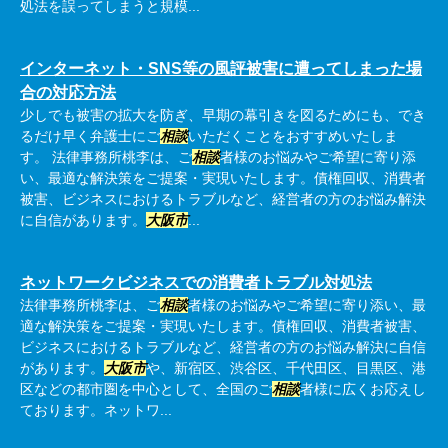
処法を誤ってしまうと規模...
インターネット・SNS等の風評被害に遭ってしまった場
合の対応方法
少しでも被害の拡大を防ぎ、早期の幕引きを図るためにも、でき
るだけ早く弁護士にご
相談
いただくことをおすすめいたしま
す。 法律事務所桃李は、ご
相談
者様のお悩みやご希望に寄り添
い、最適な解決策をご提案・実現いたします。債権回収、消費者
被害、ビジネスにおけるトラブルなど、経営者の方のお悩み解決
に自信があります。
大阪市
...
ネットワークビジネスでの消費者トラブル対処法
法律事務所桃李は、ご
相談
者様のお悩みやご希望に寄り添い、最
適な解決策をご提案・実現いたします。債権回収、消費者被害、
ビジネスにおけるトラブルなど、経営者の方のお悩み解決に自信
があります。
大阪市
や、新宿区、渋谷区、千代田区、目黒区、港
区などの都市圏を中心として、全国のご
相談
者様に広くお応えし
ております。ネットワ...