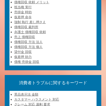
債権回収 依頼 メリット
抵当権 実行
売掛金 時効
仮差押 命令
強制 執行 差し押さえ
債権回収 裁判所
弁護士 債権回収 依頼
売上 債権回収
債権回収 方法 法人
債権回収 方法 個人
貸付金 回収
仮差押 効力
債権 売掛金 回収
消費者トラブルに関するキーワード
景品表示法 金額
カスタマー ハラスメント 対応
クレーム 対応 過剰 要求