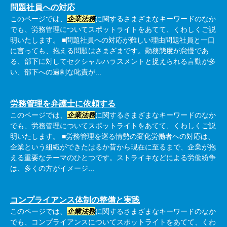
問題社員への対応
このページでは、
企業法務
に関するさまざまなキーワードのなか
でも、労務管理についてスポットライトをあてて、くわしくご説
明いたします。 ■問題社員への対応が難しい理由問題社員と一口
に言っても、抱える問題はさまざまです。勤務態度が怠慢であ
る、部下に対してセクシャルハラスメントと捉えられる言動が多
い、部下への過剰な叱責が...
労務管理を弁護士に依頼する
このページでは、
企業法務
に関するさまざまなキーワードのなか
でも、労務管理についてスポットライトをあてて、くわしくご説
明いたします。 ■労務管理を巡る情勢の変化労働者への対応は、
企業という組織ができたはるか昔から現在に至るまで、企業が抱
える重要なテーマのひとつです。ストライキなどによる労働紛争
は、多くの方がイメージ...
コンプライアンス体制の整備と実践
このページでは、
企業法務
に関するさまざまなキーワードのなか
でも、コンプライアンスについてスポットライトをあてて、くわ