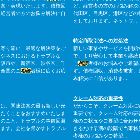
提案・実現いたします。債権回
ど、経営者の方のお悩み解決
、経営者の方のお悩み解決に自
代田区、目黒区、港区などの
えしております。ネットワ...
特定商取引法への対処法
に寄り添い、最適な解決策をご
新しい事業やサービスを開始
ビジネスにおけるトラブルな
で、より安心して事業を継続
大阪市や、新宿区、渋谷区、千
ご
相談
者様のお悩みやご希望
、全国のご
相談
者様に広くお応
す。債権回収、消費者被害、
み解決に自信がありま...
クレーム対応の重要性
には、関連法案の最も新しい形
だからこそ、クレーム対応に
ただくことをおすすめいたしま
重要です。クレーム対応の要
んのこと、トラブルの事前回避
様のご状況やご要望に合わせ
ります。会社を脅かすトラブル
きるだけ早期の段階で当事務
者様のお悩みやご希望...