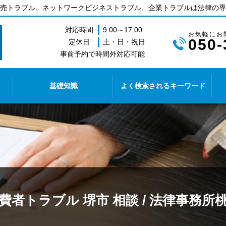
売トラブル、ネットワークビジネストラブル、企業トラブルは法律の専
対応時間
9:00～17:00
050-
定休日
土・日・祝日
事前予約で時間外対応可能
基礎知識
よく検索されるキーワード
費者トラブル 堺市 相談 / 法律事務所