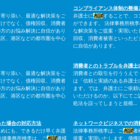
コンプライアンス体制の整備
に寄り添い、最適な解決策をご
弁護士に
相談
することで、コ
だけでなく、債権回収、消費者
ができます。 法律事務所桃
の方のお悩み解決に自信があり
な解決策をご提案・実現いた
黒区、港区などの都市圏を中心
回収、消費者被害といったビ
に自信があります。
消費者とのトラブルを弁護士
に寄り添い、最適な解決策をご
消費者との取引を行ううえで
だけでなく、債権回収、消費者
は「信頼と実績のある弁護士
の方のお悩み解決に自信があり
ます。では、弁護士にご依頼
黒区、港区などの都市圏を中心
いただけるのか、以下にてご
処法を誤ってしまうと規模...
った場合の対応方法
ネットワークビジネスでの消
ためにも、できるだけ早く弁護
法律事務所桃李は、ご
相談
者
法律事務所桃李は、ご
相談
者様
提案・実現いたします。債権