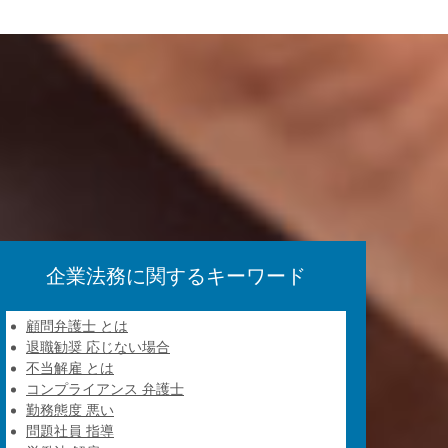
企業法務に関するキーワード
顧問弁護士 とは
退職勧奨 応じない場合
不当解雇 とは
コンプライアンス 弁護士
勤務態度 悪い
問題社員 指導