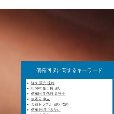
債権回収に関するキーワード
強制 競売 流れ
担保権 抵当権 違い
債権回収 代行 弁護士
仮処分 申立
金銭トラブル 回収 依頼
債権 回収できない