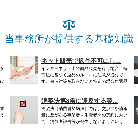
当事務所が提供する基礎知識
ネット販売で返品不可にし...
が
インターネット上で商品販売を行う場合、特
商法に基づく返品のルールに注意が必要で
は
す。何ら対策を取らないと特定の場合に返品
を...
の.
消契法第8条に違反する契...
業
消契法（消費者契約法）では、交渉力や情報
え
量に差がある事業者－消費者間の契約におい
て、消費者被害等が発生しないようにいく
つ...